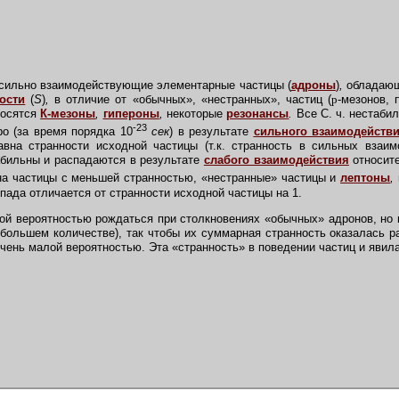
 сильно взаимодействующие элементарные частицы (
адроны
)
,
обладающ
ости
(
S
)
,
в отличие от «обычных», «нестранных», частиц (
p
-мезонов, 
носятся
К-мезоны
,
гипероны
,
некоторые
резонансы
.
Все С. ч. нестаби
-23
о (за время порядка 10
сек
) в результате
сильного взаимодейств
вна странности исходной частицы (т.к. странность в сильных взаим
абильны и распадаются в результате
слабого взаимодействия
относите
 на частицы с меньшей странностью, «нестранные» частицы и
лептоны
,
пада отличается от странности исходной частицы на 1.
ой вероятностью рождаться при столкновениях «обычных» адронов, но 
 большем количестве), так чтобы их суммарная странность оказалась 
очень малой вероятностью. Эта «странность» в поведении частиц и явил