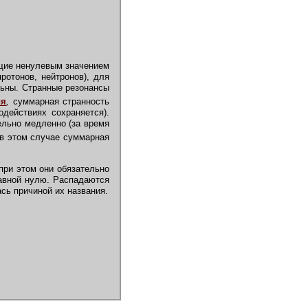
ие ненулевым значением
протонов, нейтронов), для
льны. Странные резонансы
ия
,
суммарная странность
одействиях сохраняется).
льно медленно (за время
в этом случае суммарная
при этом они обязательно
равной нулю. Распадаются
ась причиной их названия.