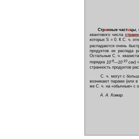
Стр
а
нные част
и
цы
,
квантового числа
странн
которых S
=
0. К С. ч. от
распадаются очень быстр
продуктов их распада ра
Остальные С. ч. квазист
-8
-10
порядка
10
—10
сек
)
странность продуктов рас
С. ч. могут с больш
возникают парами (или в
же С. ч. на «обычные» с 
А. А. Комар.