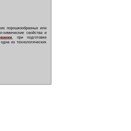
ких порошкообразных или
о-химические свойства и
овании
,
при подготовке
одна из технологических