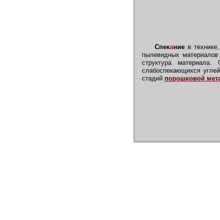
Спек
а
ние
в технике,
пылевидных материалов 
структура материала.
слабоспекающихся углей
стадий
порошковой мет