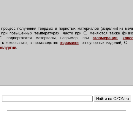
 процесс получения твёрдых и пористых материалов (изделий) из мел
при повышенных температурах; часто при С. меняются также физик
 С. подвергаются материалы, например, при
агломерации
,
кокс
 к коксованию, в производстве
керамики
,
огнеупорных изделий; С.— 
аллургии
.