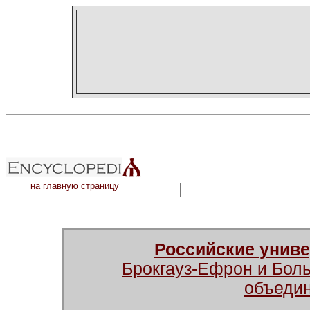
на главную страницу
Российские унив
Брокгауз-Ефрон и Бол
объеди