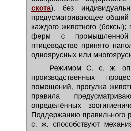
скота
),
без индивидуаль
предусматривающее общий 
каждого животного (боксы);
ферм с промышленной 
птицеводстве принято напо
одноярусных или многоярусн
Режимом С. с. ж. опр
производственных проце
помещений, прогулка животн
правила предусматрив
определённых зоогигиени
Поддержанию правильного р
с. ж. способствуют механ