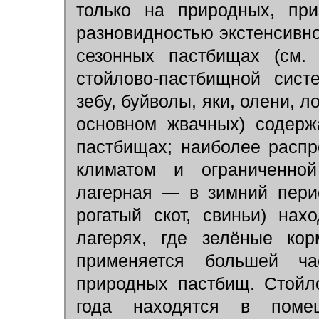
только на природных, при
разновидностью экстенсивн
сезонных пастбищах (см
стойлово-пастбищной сист
зебу, буйволы, яки, олени, 
основном жвачных) содерж
пастбищах; наиболее расп
климатом и ограниченно
лагерная — в зимний пери
рогатый скот, свиньи) на
лагерях, где зелёные ко
применяется большей ч
природных пастбищ. Стойл
года находятся в поме