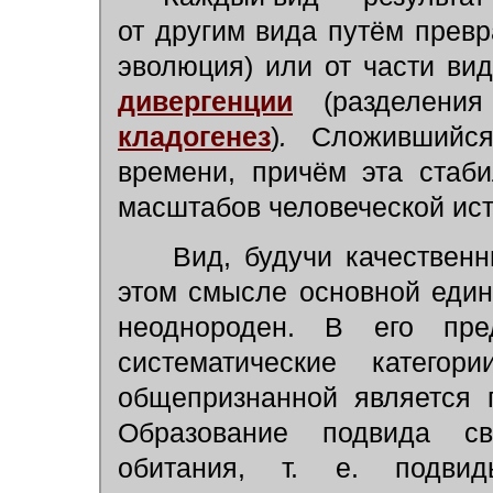
от другим вида путём прев
эволюция) или от части вид
дивергенции
(разделени
кладогенез
)
.
Сложившийся 
времени, причём эта стаб
масштабов человеческой ист
Вид, будучи качественн
этом смысле основной един
неоднороден. В его пре
систематические катего
общепризнанной является 
Образование подвида с
обитания, т. е. подви