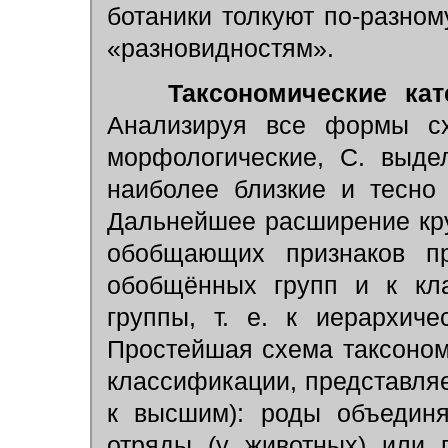
ботаники толкуют по-разном
«разновидностям».
Таксономические кат
Анализируя все формы сх
морфологические, С. выде
наиболее близкие и тесн
Дальнейшее расширение кру
обобщающих признаков п
обобщённых групп и к кл
группы, т. е. к иерархиче
Простейшая схема таксоном
классификации, представля
к высшим): роды объеди
отряды (у животных) или 