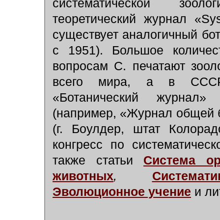
систематической зоол
теоретический журнал «Sys
существует аналогичный бот
с 1951). Большое количе
вопросам С. печатают зоол
всего мира, а в СССР
«Ботанический журнал»
(например, «Журнал общей 
(г. Боулдер, штат Колора
конгресс по систематичес
также статьи
Система ор
животных
,
Системат
Эволюционное учение
и лит