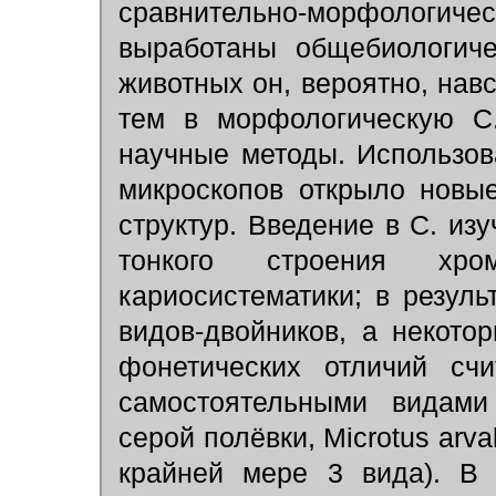
сравнительно-морфологиче
выработаны общебиологич
животных он, вероятно, нав
тем в морфологическую С
научные методы. Использов
микроскопов открыло новы
структур. Введение в С. из
тонкого строения хр
кариосистематики; в резул
видов-двойников, а некот
фонетических отличий сч
самостоятельными видами
серой полёвки, Microtus arv
крайней мере 3 вида). В 