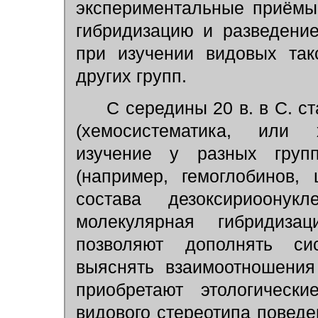
экспериментальные приёмы
гибридизацию и разведени
при изучении видовых так
других групп.
С середины 20 в. в С. с
(хемосистематика, или х
изучение у разных груп
(например, гемоглобинов, 
состава дезоксириоонук
молекулярная гибридизац
позволяют дополнять сис
выяснять взаимоотношения
приобретают этологически
видового стереотипа поведен