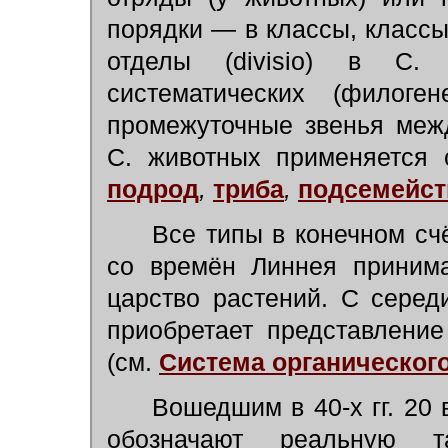
порядки — в классы, классы
отделы (divisio) в С.
систематических (филоген
промежуточные звенья межд
С. животных применяется 
подрод
,
триба
,
подсемейст
Все типы в конечном сч
со времён Линнея приним
царство растений. С серед
приобретает представление
(см.
Система органическог
Вошедшим в 40-х гг. 20
обозначают реальную т