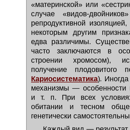
«материнской» или «сестри
случае «видов-двойнико
репродуктивной изоляцией
некоторым другим признак
едва различимы. Существе
часто заключаются в ос
строении хромосом), и
получение плодовитого п
Кариосистематика
)
.
Иногда
механизмы — особенности п
и т. п. При всех условия
обитании и тесном обще
генетически самостоятельны
Каждый вид — результат 