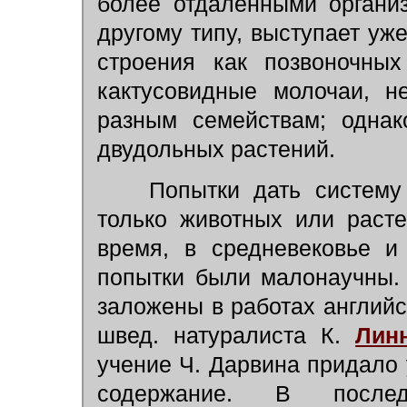
более отдалёнными органи
другому типу, выступает уж
строения как позвоночных
кактусовидные молочаи, н
разным семействам; однак
двудольных растений.
Попытки дать систему о
только животных или раст
время, в средневековье и
попытки были малонаучны.
заложены в работах английс
швед. натуралиста К.
Лин
учение Ч. Дарвина придало
содержание. В послед