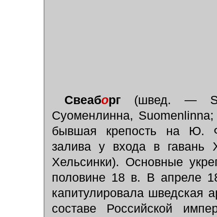
Свеаб
о
рг
(швед. — Sv
Суоменлинна, Suomenlinna; 
бывшая крепость на Ю. Ф
залива у входа в гавань 
Хельсинки). Основные укр
половине 18 в. В апреле 1
капитулировала шведская а
составе Российской импе