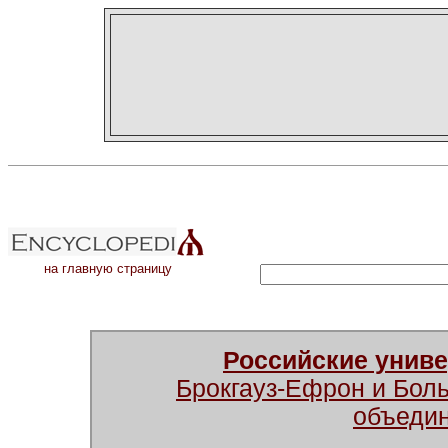
на главную страницу
Российские унив
Брокгауз-Ефрон и Бол
объеди