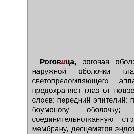
Рогов
и
ца,
роговая оболо
наружной оболочки гл
светопреломляющего ап
предохраняет глаз от повр
слоев: передний эпителий;
боуменову оболочку;
соединительнотканную ст
мембрану, десцеметов эндот