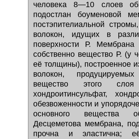
человека 8—10 слоев 
подостлан боуменовой ме
постэпителиальной стромы
волокон, идущих в разли
поверхности Р. Мембрана 
собственно вещество Р. (у 
её толщины), построенное и
волокон, продуцируемых
вещество этого слоя 
хондроитинсульфат, хондр
обезвоженности и упорядоче
основного вещества об
Десцеметова мембрана, по
прочна и эластична; е