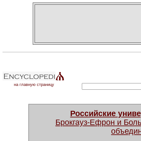
на главную страницу
Российские унив
Брокгауз-Ефрон и Бол
объеди