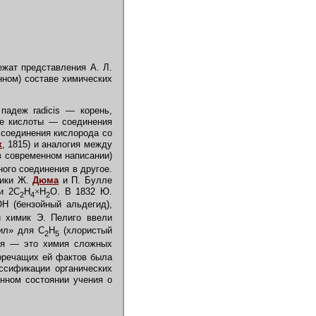
ежат представления А. Л.
нном) составе химических
падеж radicis — корень,
ие кислоты — соединения
 соединения кислорода со
к
,
1815) и аналогия между
в современном написании)
ного соединения в другое.
мики Ж.
Дюма
и П. Булле
и 2C
H
×
Н
О. В 1832 Ю.
2
4
2
H (бензойный альдегид),
й химик Э. Пелиго ввели
ил» для C
H
(хлористый
2
5
мия — это химия сложных
воречащих ей фактов была
ссификации органических
ном состоянии учения о