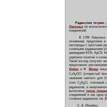
Радик
а
лов те
о
рия,
о
Лавуазье
об исключител
соединений.
В 1789 Лавуазье, в
основание; предложен в
кислорода с простыми ра
сложными радикалами (с
цианидами KCN, AgCN, Hg
укрепили понятие о сложн
Такой взгляд получил а
предложили рассматрива
Либих
и Ф.
Вёлер
показ
C
H
OCl (хлористый бен
7
5
название «метил» для C
этил C
H
Cl, этиловый 
2
5
радикалов, а неорганиче
вытеснена
типов теори
соединений и как одна 
сложных радикалах см.
Р
С. А. Погодин.