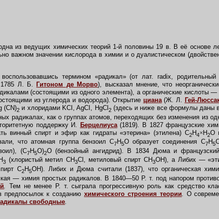
дна из ведущих химических теорий 1-й половины 19 в. В её основе л
ьно важном значении кислорода в химии и о дуалистическом (двойстве
оспользовавшись термином «радикал» (от лат. radix, родительный 
 1785 Л. Б.
Гитоном де Морво
),
высказал мнение, что неорганическ
дикалами (состоящими из одного элемента), а органические кислоты —
остоящими из углерода и водорода). Открытие
циана
(Ж. Л.
Гей-Люсса
 (CN)
и хлоридами KCI, AgCI, HgCl
(здесь и ниже все формулы даны 
2
2
ых радикалах, как о группах атомов, переходящих без изменения из од
вторитетную поддержку И.
Берцелиуса
(1819). В 1827 французские хи
ть винный спирт и эфир как гидраты «этерина» (этилена) C
H
×
H
O 
2
4
2
али, что атомная группа бензоил C
H
O образует соединения C
H
O
7
5
7
5
зоил), (C
H
O)
O (бензойный ангидрид). В 1834 Дюма и французски
7
5
2
H
(хлористый метил CH
Cl, метиловый спирт CH
OH), а Либих — «эт
3
3
3
спирт C
H
OH). Либих и Дюма считали (1837), что органическая хи
2
5
ская — химия простых радикалов. В 1840—50 Р. т. под напором проти
ей
.
Тем не менее Р. т. сыграла прогрессивную роль как средство кла
из предпосылок к созданию
химического строения теории
.
О современ
адикалы свободные
.