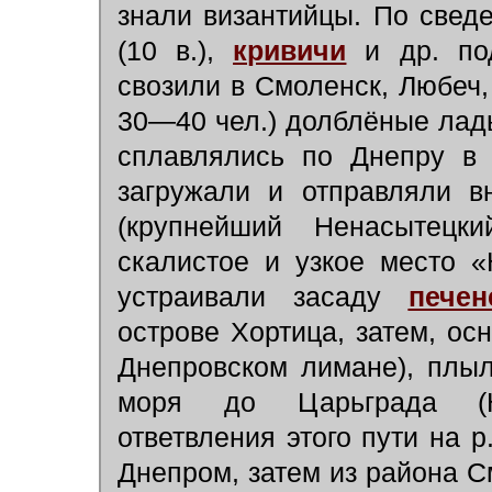
знали византийцы. По све
(10 в.),
кривичи
и др. под
свозили в Смоленск, Любеч,
30—40 чел.) долблёные лад
сплавлялись по Днепру в 
загружали и отправляли в
(крупнейший Ненасытецк
скалистое и узкое место «
устраивали засаду
печен
острове Хортица, затем, ос
Днепровском лимане), плыл
моря до Царьграда (Ко
ответвления этого пути на 
Днепром, затем из района С