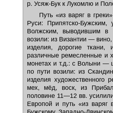
р. Усяж-Бук к Лукомлю и Пол
Путь «из варяг в греки»
Руси: Припятско-Бужским,
Волжским, выводившим в 
возили: из Византии — вино
изделия, дорогие ткани, 
различные ремесленные и х
монетах и т.д.: с Волыни —
по пути возили: из Сканд
изделия художественного 
мех, мёд, воск, из Приба
половине 11—12 вв. усилили
Европой и путь «из варяг 
Бужскому, Западно-Двинском