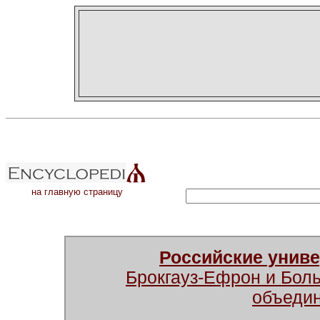
на главную страницу
Российские унив
Брокгауз-Ефрон и Бол
объеди