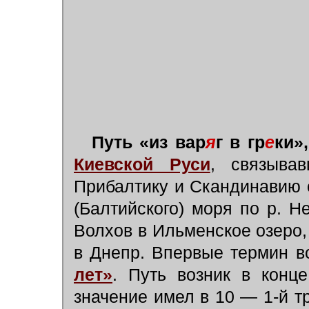
Путь «из вар
я
г в гр
е
ки»,
Киевской Руси
,
связыва
Прибалтику и Скандинавию 
(Балтийского) моря по р. Н
Волхов в Ильменское озеро, 
в Днепр. Впервые термин в
лет»
. Путь возник в конц
значение имел в 10 — 1-й т