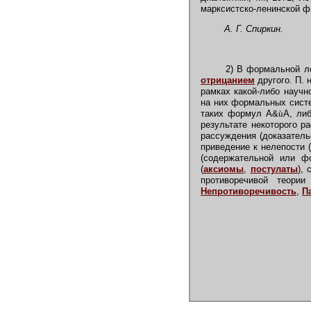
марксистско-ленинской фи
А. Г. Спиркин.
2) В формальной ло
отрицанием
другого. П. 
рамках какой-либо научн
на них формальных сист
таких формул А&
ù
А, ли
результате некоторого р
рассуждения (доказательс
приведение к нелепости 
(содержательной или ф
(
аксиомы
,
постулаты
),
противоречивой теори
Непротиворечивость
,
П