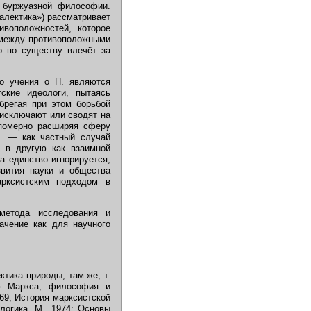
 буржуазной философии.
алектика») рассматривает
ивоположностей, которое
 между противоположными
то по существу влечёт за
го учения о П. являются
ские идеологи, пытаясь
брегая при этом борьбой
 исключают или сводят на
епомерно расширяя сферу
П. — как частный случай
й в другую как взаимной
а единство игнорируется,
звития науки и общества
рксистским подходом в
метода исследования и
ачение как для научного
ектика природы, там же, т.
л» Маркса, философия и
969; История марксистской
 логика, М., 1974; Основы