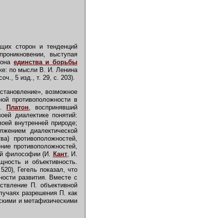
щих сторон и тенденций
проникновении, выступая
кона
единства и борьбы
ке: по мысли В. И. Ленина
, 5 изд., т. 29, с. 203).
 становление», возможное
ной противоположности в
н.
Платон
, воспринявший
воей диалектике понятий:
воей внутренней природе;
лжением диалектической
ва) противоположностей,
ение противоположностей,
кой философии (И.
Кант
, И.
щность и объективность.
520), Гегель показал, что
ности развития. Вместе с
ствление П. объективной
лучаях разрешения П. как
ескими и метафизическими