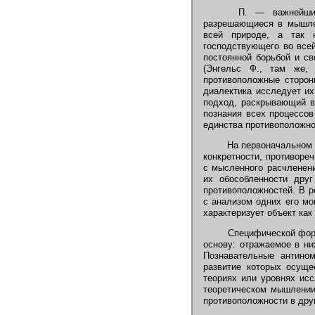
П. — важнейший м
разрешающиеся в мышлен
всей природе, а так н
господствующего во все
постоянной борьбой и св
(Энгельс Ф., там же,
противоположные сторон
диалектика исследует их
подход, раскрывающий в
познания всех процессов
единства противоположност
На первоначальном э
конкретности, противоре
с мысленного расчленени
их обособленности друг
противоположностей. В р
с анализом одних его мо
характеризует объект ка
Специфической форм
основу: отражаемое в ни
Познавательные антином
развитие которых осуще
теориях или уровнях ис
теоретическом мышлении
противоположности в дру