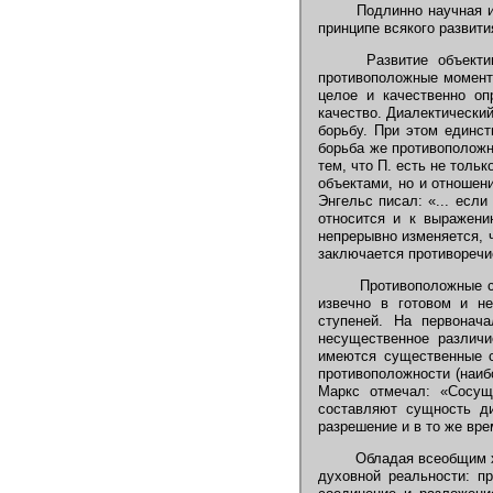
Подлинно научная и 
принципе всякого развити
Развитие объектив
противоположные моменты
целое и качественно оп
качество. Диалектически
борьбу. При этом единст
борьба же противоположн
тем, что П. есть не тол
объектами, но и отношени
Энгельс писал: «... есл
относится и к выражени
непрерывно изменяется, 
заключается противоречие» 
Противоположные сто
извечно в готовом и н
ступеней. На первонач
несущественное различ
имеются существенные с
противоположности (наибо
Маркс отмечал: «Сосущ
составляют сущность диа
разрешение и в то же вре
Обладая всеобщим ха
духовной реальности: п