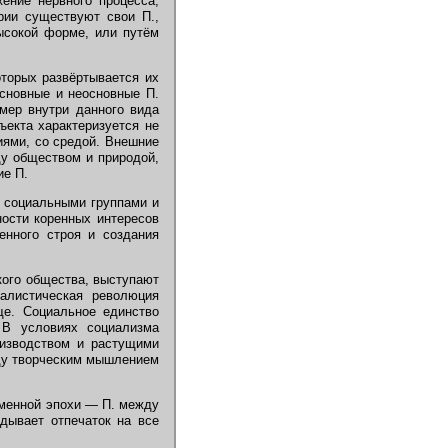
ение нервного процесса,
рии существуют свои П.,
высокой форме, или путём
оторых развёртывается их
основные и неосновные П.
мер внутри данного вида
ъекта характеризуется не
иями, со средой. Внешние
ду обществом и природой,
ие П.
 социальными группами и
ности коренных интересов
енного строя и создания
ого общества, выступают
алистическая революция
ще. Социальное единство
. В условиях социализма
оизводством и растущими
ду творческим мышлением
менной эпохи — П. между
дывает отпечаток на все