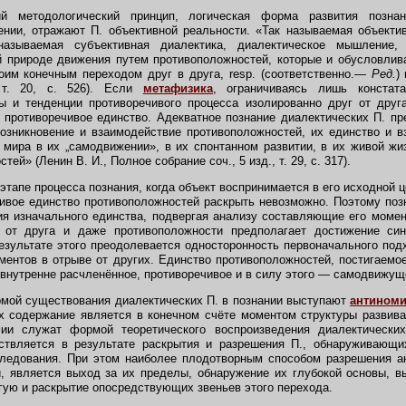
етодологический принцип, логическая форма развития познан
ии, отражают П. объективной реальности. «Так называемая объектив
азываемая субъективная диалектика, диалектическое мышление,
й природе движения путем противоположностей, которые и обусловлив
оим конечным переходом друг в друга, resp. (соответственно.—
Ред.
)
 т. 20, с. 526). Если
метафизика
,
ограничиваясь лишь констата
ы и тенденции противоречивого процесса изолированно друг от друга
 противоречивое единство. Адекватное познание диалектических П. пр
озникновение и взаимодействие противоположностей, их единство и в
 мира в их „самодвижении», в их спонтанном развитии, в их живой жиз
ей» (Ленин В. И., Полное собрание соч., 5 изд., т. 29, с. 317).
тапе процесса познания, когда объект воспринимается в его исходной ц
чивое единство противоположностей раскрыть невозможно. Поэтому по
я изначального единства, подвергая анализу составляющие его момен
 от друга и даже противоположности предполагает достижение си
езультате этого преодолевается односторонность первоначального подх
ментов в отрыве от других. Единство противоположностей, постигаемое
к внутренне расчленённое, противоречивое и в силу этого — самодвижущ
ой существования диалектических П. в познании выступают
антином
х содержание является в конечном счёте моментом структуры развив
ии служат формой теоретического воспроизведения диалектически
ствляется в результате раскрытия и разрешения П., обнаруживающ
следования. При этом наиболее плодотворным способом разрешения а
, является выход за их пределы, обнаружение их глубокой основы, в
гую и раскрытие опосредствующих звеньев этого перехода.