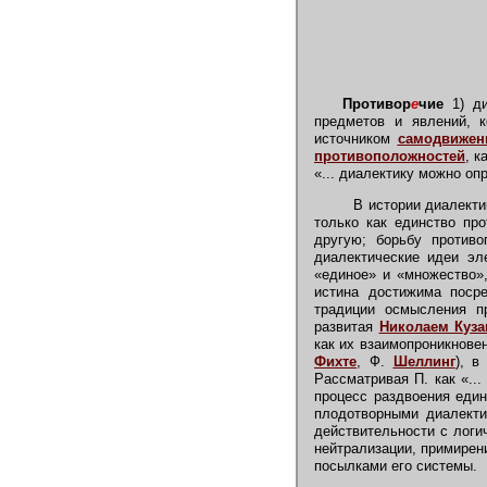
Противор
е
чие
1) ди
предметов и явлений, к
источником
самодвижен
противоположностей
, к
«... диалектику можно опр
В истории диалектик
только как единство пр
другую; борьбу против
диалектические идеи эл
«единое» и «множество»,
истина достижима поср
традиции осмысления пр
развитая
Николаем Куз
как их взаимопроникнове
Фихте
, Ф.
Шеллинг
), в
Рассматривая П. как «...
процесс раздвоения един
плодотворными диалекти
действительности с логи
нейтрализации, примирен
посылками его системы.