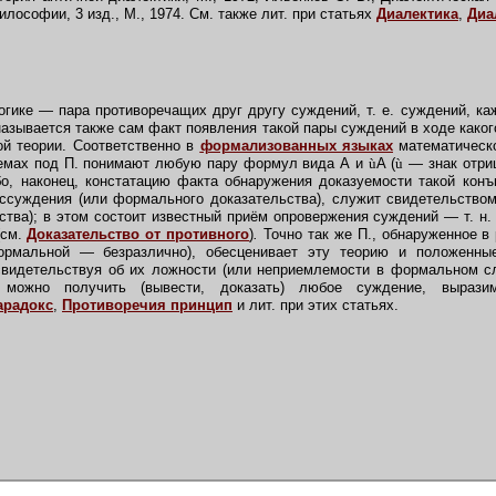
лософии, 3 изд., М., 1974. См. также лит. при статьях
Диалектика
,
Диа
гике — пара противоречащих друг другу суждений, т. е. суждений, ка
называется также сам факт появления такой пары суждений в ходе како
ой теории. Соответственно в
формализованных языках
математическо
емах под П. понимают любую пару формул вида А и
ù
А (
ù
— знак отри
бо, наконец, констатацию факта обнаружения доказуемости такой конъ
ассуждения (или формального доказательства), служит свидетельство
тва); в этом состоит известный приём опровержения суждений — т. н. 
(см.
Доказательство от противного
)
.
Точно так же П., обнаруженное в 
ормальной — безразлично), обесценивает эту теорию и положенны
 свидетельствуя об их ложности (или неприемлемости в формальном сл
и можно получить (вывести, доказать) любое суждение, выраз
арадокс
,
Противоречия принцип
и лит. при этих статьях.