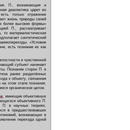
ия. П., возникающие и
ная диалектика царит во
 есть только отражение
ают жизнь природы своей
 в более высокие формы»
цией П., рассматривает
, то материалистическая
едполагает синтетический
заимопереходы. «Условие
ни, есть познание их как
елостности и чувственной
знающий субъект начинает
ты. Познание сторон П. в
нтеза ранее разделённых
ода к объекту, связанная
 на этом этапе познания,
ееся органическое целое.
ии
, имеющие объективную
ающегося объективного П.
х П. в научных теориях,
ихся в предшествовавших
нтиномий, возникающих в
ыявление перехода одной