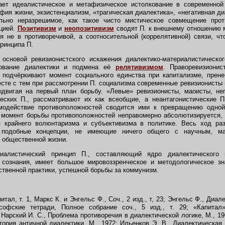
т идеалистическое и метафизическое истолкование в современной
ия жизни, экзистенциализм, «трагическая диалектика», «негативная ди
льно неразрешимое, как такое чисто мистическое совмещение прот
ицией.
Позитивизм
и
неопозитивизм
сводят П. к внешнему отношению
 не в противоречивой, а соотносительной (коррелятивной) связи, ч
ринципа П.
сновой ревизионистского искажения диалектико-материалистическо
кование диалектики и подмена её
релятивизмом
.
Праворевизионист
, подчёркивают момент социального единства при капитализме, прене
сте с тем при рассмотрении П. социализма современные ревизионисты
ыдвигая на первый план борьбу. «Левые» ревизионисты, маоисты, н
ческих П., рассматривают их как всеобщие, а неантагонистические 
имодействие противоположностей сводится ими к превращению одно
 момент борьбы противоположностей неправомерно абсолютизируется, 
 крайнего волюнтаризма и субъективизма в политике. Весь ход ра
т подобные концепции, не имеющие ничего общего с научным, ма
 общественной жизни.
алистический принцип П., составляющий ядро диалектического 
 сознания, имеет большое мировоззренческое и методологическое зн
ственной практики, успешной борьбы за коммунизм.
тал, т. 1, Маркс К. и Энгельс Ф., Соч., 2 изд., т, 23; Энгельс Ф., Диал
софские тетради, Полное собрание соч., 5 изд., т. 29; «Капита
 Нарский И. С., Проблема противоречия в диалектической логике, М., 1
тория античной диалектики, М., 1972; Ильенков Э. В., Диалектическая