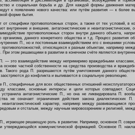
е, ассимиляция и диссимиляция в организмах, возбуждение и тормож
ество и социальная борьба и др. Для каждой формы движения мате
ведут к появлению нового качества: или путём развития — к более 
зкой форме бытия.
 от специфики противоположных сторон, а также от тех условий, в к
ют внутренние и внешние, антагонистические и неантагонистические, 
аимодействие противоположных сторон внутри данного объекта, напри
о организма, данного конкретного общества и т.д. Процесс развития об
нутренних П., но и постоянным взаимодействием его с внешними услов
 противоположностей, относящихся к разным объектам, например меж
п. При этом решающими в развитии в конечном счёте являются внутренн
П. — это взаимодействие между непримиримо враждебными классами,
а основе частной собственности на средства производства и враждеб
в. Такого рода П. разрешаются путём уничтожения данного обществ
о, заостряются до конфликта и выливаются в социальную революцию.
 П., специфичные для всех общественных отношений неэксплуататорск
жду классами, основные интересы и цели которых совпадают. Соци
устранила антагонистические П., но она не ликвидировала П. вооб
ства не означает ограничения действия закона диалектических П
 неантагонистический характер, например между развивающимся пр
ередовым и отсталым, между научным мировоззрением и религией, меж
., играющее решающую роль в развитии. Например, основное П. совре
и утверждающейся коммунистической формацией. Основное П. накла