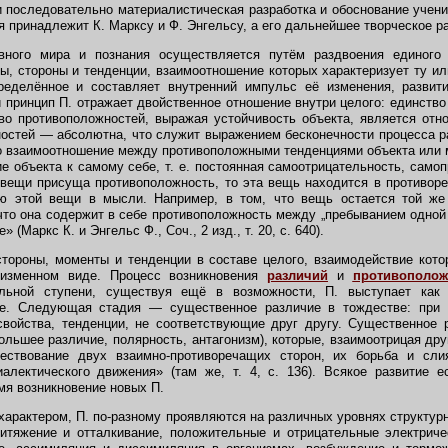
последовательно материалистическая разработка и обоснование учени
я принадлежит К. Марксу и Ф. Энгельсу, а его дальнейшее творческое р
ного мира и познания осуществляется путём раздвоения единого
, стороны и тенденции, взаимоотношение которых характеризует ту ил
ределённое и составляет внутренний импульс её изменения, развит
й принцип П. отражает двойственное отношение внутри целого: единство
во противоположностей, выражая устойчивость объекта, является от
остей — абсолютна, что служит выражением бесконечности процесса р
ько взаимоотношение между противоположными тенденциями объекта ил
е объекта к самому себе, т. е. постоянная самоотрицательность, само
и вещи присуща противоположность, то эта вещь находится в противоре
ю этой вещи в мысли. Например, в том, что вещь остается той ж
что она содержит в себе противоположность между „пребыванием одной и
(Маркс К. и Энгельс Ф., Соч., 2 изд., т. 20, с. 640).
роны, моменты и тенденции в составе целого, взаимодействие котор
еизменном виде. Процесс возникновения
различий
и
противополож
альной ступени, существуя ещё в возможности, П. выступает ка
ие. Следующая стадия — существенное различие в тождестве: при 
войства, тенденции, не соответствующие друг другу. Существенное 
льшее различие, полярность, антагонизм), которые, взаимоотрицая дру
ествование двух взаимно-противоречащих сторон, их борьба и сли
лектического движения» (там же, т. 4, с. 136). Всякое развитие е
мя возникновение новых П.
рактером, П. по-разному проявляются на различных уровнях структурн
ритяжение и отталкивание, положительные и отрицательные электриче