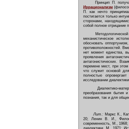
Принцип П. получае
Иррационализм
(философ
П. как нечто принципиа
постигается только инту
сторонами, находящимися
собой полное отрицание п
Методологической о
механистическое истол
обосновать оппортунизм
противоположностей. Вме
нет момент единства, в
проявления антагонисти
антагонистических. Вза
перемене мест, при этом
что служит основой для
полностью опровергае
исследовании диалектики
Диалектико-матери
преобразования бытия и
познания, так и для обще
Лит.:
Маркс К., Капи
20; Ленин В. И., Фило
современность, М., 1968;
диалектики, М., 1971; Ис