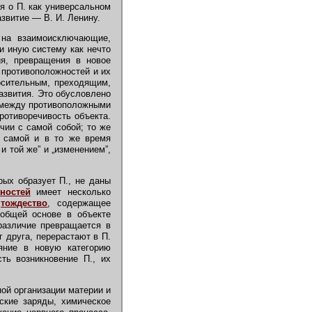
я о П. как универсальном
азвитие — В. И. Ленину.
 на взаимоисключающие,
и иную систему как нечто
ия, превращения в новое
 противоположностей и их
носительным, преходящим,
азвития. Это обусловлено
и между противоположными
противоречивость объекта.
чии с самой собой; то же
е самой и в то же время
 той же” и „изменением”,
ых образует П., не даны
ностей
имеет несколько
к
тождество
, содержащее
общей основе в объекте
различие превращается в
г друга, перерастают в П.
яние в новую категорию
сть возникновение П., их
ой организации материи и
ские заряды, химическое