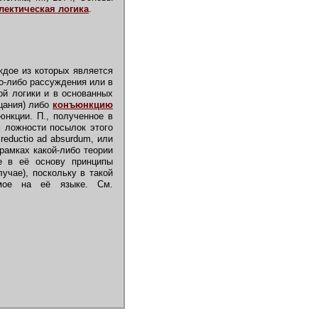
лектическая логика
.
ждое из которых является
го-либо рассуждения или в
й логики и в основанных
цания) либо
конъюнкцию
юнкции. П., полученное в
м ложности посылок этого
reductio ad absurdum, или
рамках какой-либо теории
е в её основу принципы
учае), поскольку в такой
имое на её языке. См.