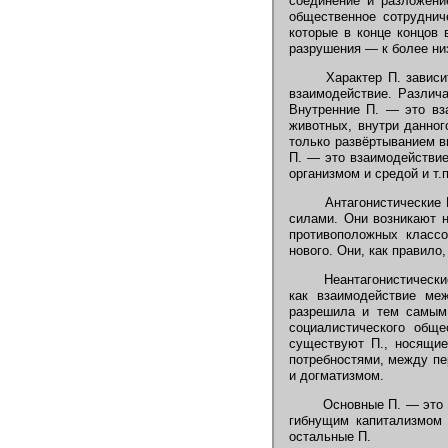
соединение и разложени
общественное сотруднич
которые в конце концов 
разрушения — к более ни
Характер П. зависит
взаимодействие. Различа
Внутренние П. — это вз
животных, внутри данног
только развёртыванием в
П. — это взаимодействие
организмом и средой и т.
Антагонистические 
силами. Они возникают н
противоположных классо
нового. Они, как правил
Неантагонистические
как взаимодействие ме
разрешила и тем самым 
социалистического обще
существуют П., носящие
потребностями, между п
и догматизмом.
Основные П. — это П
гибнущим капитализмом 
остальные П.