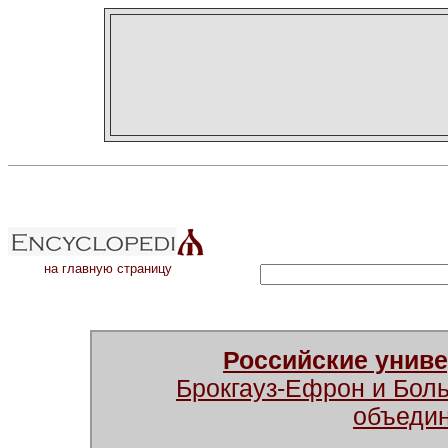
на главную страницу
Российские унив
Брокгауз-Ефрон и Бол
объеди