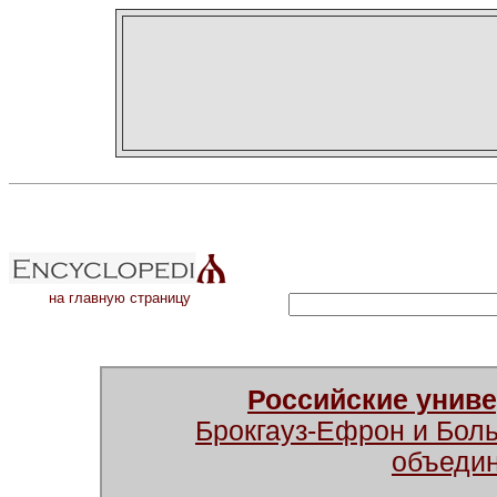
на главную страницу
Российские унив
Брокгауз-Ефрон и Бол
объеди