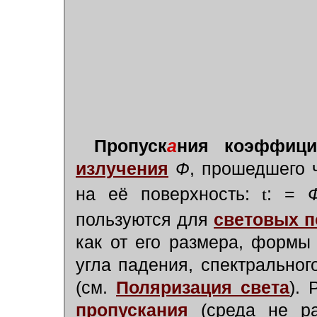
Пропуск
а
ния коэффици
излучения
Ф
, прошедшего 
на её поверхность:
t
: =
пользуются для
световых п
как от его размера, формы 
угла падения, спектральног
(см.
Поляризация света
). 
пропускания
(среда не р