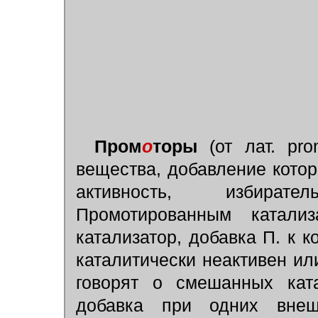
Пром
о
торы
(от лат. pro
вещества, добавление кото
активность, избирате
Промотированным катали
катализатор, добавка П. к к
каталитически неактивен ил
говорят о смешанных кат
добавка при одних внеш