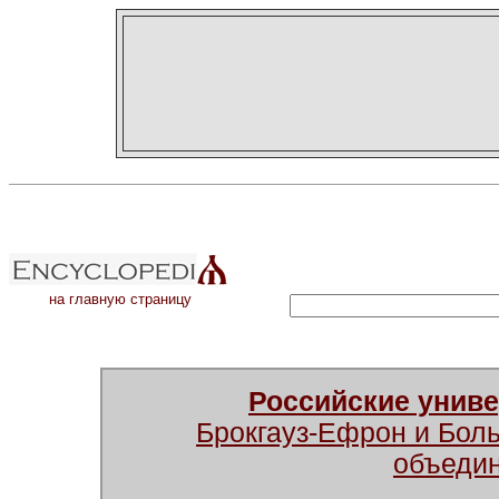
на главную страницу
Российские унив
Брокгауз-Ефрон и Бол
объеди