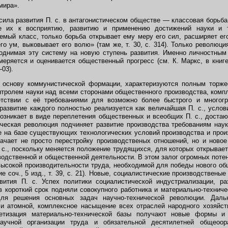
мира».
ла развития П. с. в антагонистическом обществе — классовая борьба
е их к восприятию, развитию и применению достижений науки и т
емый класс, только борьба открывает ему меру его сил, расширяет его
го ум, выковывает его волю» (там же, т. 30, с. 314). Только революц
поднимая эту систему на новую ступень развития. Именно личностны
меряется и оценивается общественный прогресс (см. К. Маркс, в книге
—03).
основу коммунистической формации, характеризуются полным торже
нтролем науки над всеми сторонами общественного производства, ком
етствии с её требованиями для возможно более быстрого и многогр
развитие каждого полностью реализуется как величайшая П. с., услов
 возникает в виде переплетения общественных и всеобщих П. с., доста
ческая революция подчиняет развитие производства требованиям нау
 на базе существующих технологических условий
производства и прои
чает не просто перестройку производственых отношений, но и новое
 с., поскольку меняется положение трудящихся, для которых открывает
водственной и общественной деятельности. В этом залог огромных потен
высокой производительности труда, необходимой для победы нового общ
е соч., 5 изд., т. 39, с. 21). Новые, социалистические производствен
вития П. с. Успех политики социалистической индустриализации, ра
в короткий срок подняли совокупного работника и материально-технич
для решения основных задач научно-технической революции. Да
 и атомной, комплексное насыщение всех отраслей народного хозяйс
нетизация материально-технической базы получают новые формы и
аучной организации труда и обязательной десятилетней общеоора