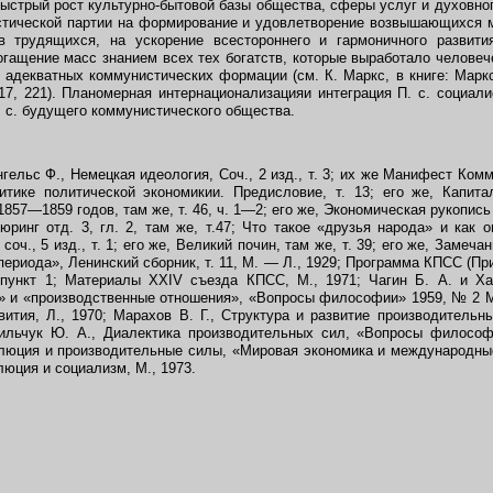
ыстрый рост культурно-бытовой базы общества, сферы услуг и духовно
тической партии на формирование и удовлетворение возвышающихся 
в трудящихся, на ускорение всестороннего и гармоничного развити
огащение масс знанием всех тех богатств, которые выработало челове
 адекватных коммунистических формации (см. К. Маркс, в книге: Маркс
6—17, 221). Планомерная интернационализацияи интеграция П. с. социал
 с. будущего коммунистического общества.
гельс Ф., Немецкая идеология, Соч., 2 изд., т. 3; их же Манифест Ком
итике политической экономикии. Предисловие, т. 13; его же, Капита
857—1859 годов, там же, т. 46, ч. 1—2; его же, Экономическая рукопис
Дюринг отд. 3, гл. 2, там же, т.47; Что такое «друзья народа» и как 
соч., 5 изд., т. 1; его же, Великий почин, там же, т. 39; его же, Замеча
ериода», Ленинский сборник, т. 11, М. — Л., 1929; Программа КПСС (П
, пункт 1; Материалы XXIV съезда КПСС, М., 1971; Чагин Б. А. и Ха
» и «производственные отношения», «Вопросы философии» 1959, № 2 М
вития, Л., 1970; Марахов В. Г., Структура и развитие производительн
сильчук Ю. А., Диалектика производительных сил, «Вопросы философ
люция и производительные силы, «Мировая экономика и международны
юция и социализм, М., 1973.