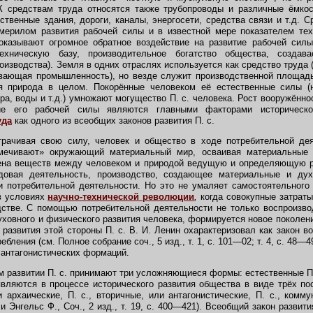
 средствам труда относятся также трубопроводы и различные ёмкос
ственные здания, дороги, каналы, энергосети, средства связи и т.д. 
мерилом развития рабочей силы и в известной мере показателем тех
оказывают огромное обратное воздействие на развитие рабочей силы
техническую базу, производительное богатство общества, создав
оизводства). Земля в одних отраслях используется как средство труда (
ывающая промышленность), но везде служит производственной площа
я природа в целом. Покорённые человеком её естественные силы (н
тра, воды и т.д.) умножают могущество П. с. человека. Рост вооружённ
тие его рабочей силы являются главными факторами историческо
уда
как одного из всеобщих законов развития П. с.
ачивая свою силу, человек и общество в ходе потребительной дея
ечивают» окружающий материальный мир, осваивая материальные 
ена веществ между человеком и природой ведущую и определяющую р
довая деятельность, производство, создающее материальные и ду
и потребительной деятельности. Но это не умаляет самостоятельного
в условиях
научно-технической революции
,
когда совокупные затраты
стве. С помощью потребительной деятельности не только воспроизво
ховного и физического развития человека, формируется новое поколени
развития этой стороны П. с. В. И. Ленин охарактеризовал как закон в
бления (см. Полное собрание соч., 5 изд., т. 1, с. 101—02; т. 4, с. 48
 антагонистических формаций.
развитии П. с. принимают три усложняющиеся формы: естественные П. 
являются в процессе исторического развития общества в виде трёх п
 архаические, П. с., вторичные, или антагонистические, П. с., комму
и Энгельс Ф., Соч., 2 изд., т. 19, с. 400—421). Всеобщий закон развити