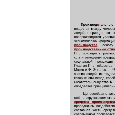
Производ
и
тельные 
веществ» между человек
людей к природе, закл
воспроизводятся услови
экономических формаций
производства
,
основу
производственные отн
П. с. приходят в проти
с. эти отношения превра
социальной, происходит
Главная П. с. общества 
Маркс и Ф. Энгельс, т. 46
знания людей, их трудол
которые они перед собой
богатством общества К.
определяет принципиально
Целесообразно затра
себя в окружающем его 
средства производств
проводником воздействи
составная часть сред
современном производст