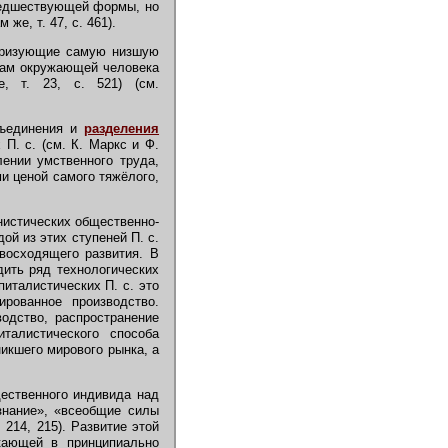
редшествующей формы, но
же, т. 47, с. 461).
теризующие самую низшую
силам окружающей человека
, т. 23, с. 521) (см.
бъединения и
разделения
 П. с. (см. К. Маркс и Ф.
плении умственного труда,
и ценой самого тяжёлого,
нистических общественно-
й из этих ступеней П. с.
восходящего развития. В
дить ряд технологических
апиталистических П. с. это
ированное производство.
одство, распространение
талистического способа
икшего мирового рынка, а
ественного индивида над
знание», «всеобщие силы
 214, 215). Развитие этой
кающей в принципиально