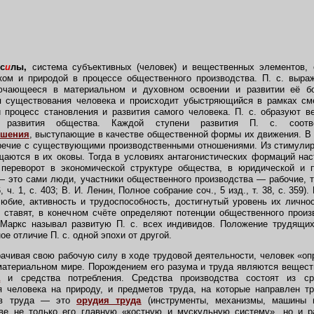
с
и
лы,
система субъективных (человек) и вещественных элементов,
ом и природой в процессе общественного производства. П. с. выра
ючающееся в материальном и духовном освоении и развитии её бог
я существования человека и происходит убыстряющийся в рамках с
 процесс становления и развития самого человека. П. с. образуют
 развития общества. Каждой ступени развития П. с. соотве
ошения
,
выступающие в качестве общественной формы их движения. В 
воречие с существующими производственными отношениями. Из стимули
щаются в их оковы. Тогда в условиях антагонистических формаций на
 переворот в экономической структуре общества, в юридической и п
— это сами люди, участники общественного производства — рабочие, 
, ч. 1, с. 403; В. И. Ленин, Полное собрание соч., 5 изд., т. 38, с. 359
юбие, активность и трудоспособность, достигнутый уровень их личнос
 ставят, в конечном счёте определяют потенции общественного прои
 Маркс называл развитую П. с. всех индивидов. Положение трудящих
е отличие П. с. одной эпохи от другой.
чивая свою рабочую силу в ходе трудовой деятельности, человек «оп
материальном мире. Порождением его разума и труда являются вещест
а
и средства потребления. Средства производства состоят из ср
я человека на природу, и предметов труда, на которые направлен т
ств труда — это
орудия труда
(инструменты, механизмы, машины и
ве не только его главную «костную и мускульную систему», но и 