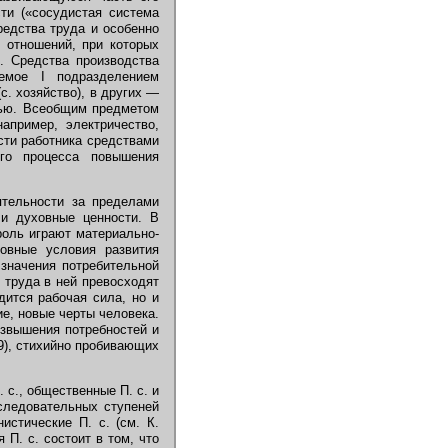
ти («сосудистая система
Средства труда и особенно
 отношений, при которых
. Средства производства
аемое I подразделением
с. хозяйство), в других —
дью. Всеобщим предметом
апример, электричество,
ости работника средствами
го процесса повышения
тельности за пределами
и духовные ценности. В
оль играют материально-
ховные условия развития
 значения потребительной
 труда в ней превосходят
дится рабочая сила, но и
е, новые черты человека.
озвышения потребностей и
—49), стихийно пробивающих
с., общественные П. с. и
оследовательных ступеней
нистические П. с. (см. К.
я П. с. состоит в том, что