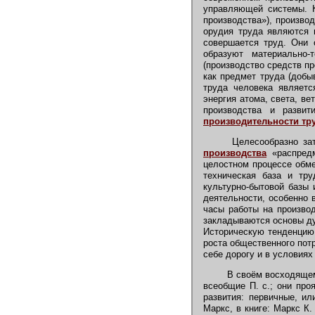
управляющей системы. К
производства»), производ
орудия труда являются 
совершается труд. Они 
образуют материально-
(производство средств пр
как предмет труда (доб
труда человека являетс
энергия атома, света, ве
производства и разви
производительности тр
Целесообразно затр
производства
«распредм
целостном процессе обм
техническая база и тру
культурно-бытовой базы 
деятельности, особенно 
часы работы на производ
закладываются основы ду
Историческую тенденцию 
роста общественного потре
себе дорогу и в условиях
В своём восходящем 
всеобщие П. с.; они про
развития: первичные, или
Маркс, в книге: Маркс К. 