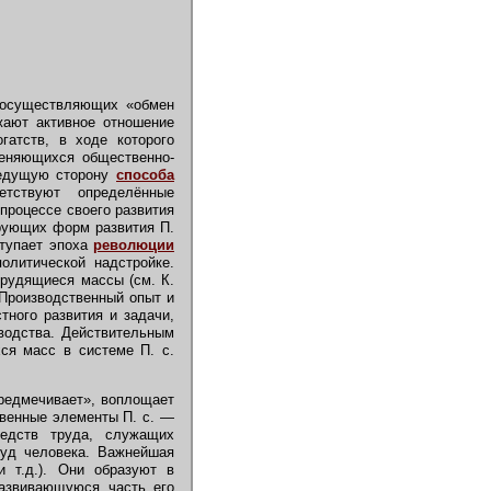
 осуществляющих «обмен
жают активное отношение
атств, в ходе которого
меняющихся общественно-
 ведущую сторону
способа
тствуют определённые
процессе своего развития
рующих форм развития П.
ступает эпоха
революции
олитической надстройке.
трудящиеся массы (см. К.
). Производственный опыт и
тного развития и задачи,
зводства. Действительным
ся масс в системе П. с.
редмечивает», воплощает
венные элементы П. с. —
едств труда, служащих
руд человека. Важнейшая
 т.д.). Они образуют в
развивающуюся часть его