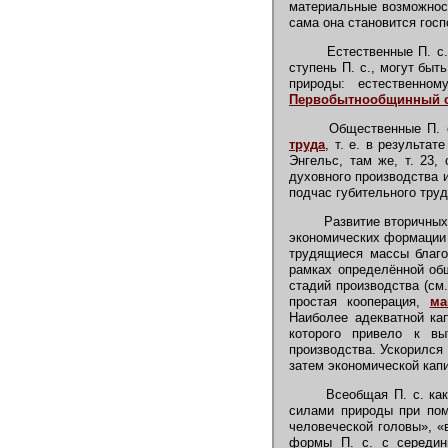
материальные возможнос
сама она становится госп
Естественные П. с.
ступень П. с., могут быт
природы: естественно
Первобытнообщинный 
Общественные П. с
труда
, т. е. в результа
Энгельс, там же, т. 23, 
духовного производства 
подчас губительного тру
Развитие вторичных 
экономических формации 
трудящиеся массы благо
рамках определённой общ
стадий производства (см. 
простая кооперация,
ма
Наиболее адекватной ка
которого привело к вы
производства. Ускорился
затем экономической кап
Всеобщая П. с. как 
силами природы при пом
человеческой головы», «в
формы П. с. с середин