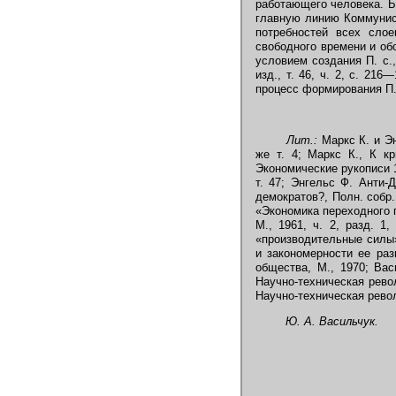
работающего человека. Б
главную линию Коммунис
потребностей всех слое
свободного времени и об
условием создания П. с.,
изд., т. 46, ч. 2, с. 21
процесс формирования П.
Лит.:
Маркс К. и Эн
же т. 4; Маркс К., К кр
Экономические рукописи 1
т. 47; Энгельс Ф. Анти-
демократов?, Полн. собр. 
«Экономика переходного п
М., 1961, ч. 2, разд. 1
«производительные силы
и закономерности ее раз
общества, М., 1970; Ва
Научно-техническая рево
Научно-техническая револ
Ю. А. Васильчук.