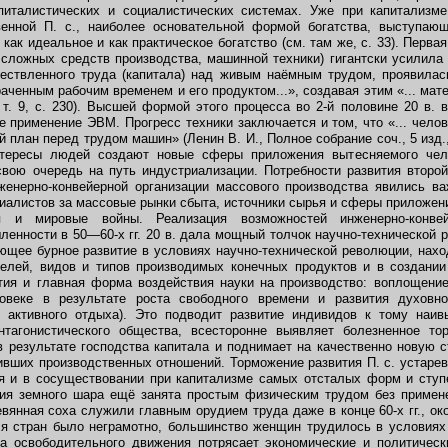
италистических и социалистических системах. Уже при капитализме
венной П. с., наиболее основательной формой богатства, выступающ
 как идеальное и как практическое богатство (см. там же, с. 33). Перв
 сложных средств производства, машинной техники) гигантски усилила
ествленного труда (капитала) над живым наёмным трудом, проявилась
аченным рабочим временем и его продуктом...», создавая этим «... мат
; т. 9, с. 230). Высшей формой этого процесса во 2-й половине 20 в.
 применение ЭВМ. Прогресс техники заключается и том, что «... челов
 план перед трудом машин» (Ленин В. И., Полное собрание соч., 5 изд., 
нтересы людей создают новые сферы приложения вытесняемого чело
свою очередь на путь индустриализации. Потребности развития второ
женерно-конвейерной организации массового производства явились в
иалистов за массовые рынки сбыта, источники сырья и сферы приложен
ия и мировые войны. Реализация возможностей инженерно-конве
нности в 50—60-х гг. 20 в. дала мощный толчок научно-технической 
ющее бурное развитие в условиях научно-технической революции, нах
делей, видов и типов производимых конечных продуктов и в создании
тия и главная форма воздействия науки на производство: воплощение
веке в результате роста свободного времени и развития духовно
и активного отдыха). Это подводит развитие индивидов к тому наи
нтагонистического общества, всесторонне выявляет болезненное т
 в результате господства капитала и поднимает на качественно новую 
ивших производственных отношений. Торможение развития П. с. устар
я и в сосуществовании при капитализме самых отсталых форм и ступе
ия земного шара ещё занята простым физическим трудом без примен
евянная соха служили главным орудием труда даже в конце 60-х гг., о
я стран было неграмотно, большинство женщин трудилось в условиях
лна освободительного движения потрясает экономические и политичес