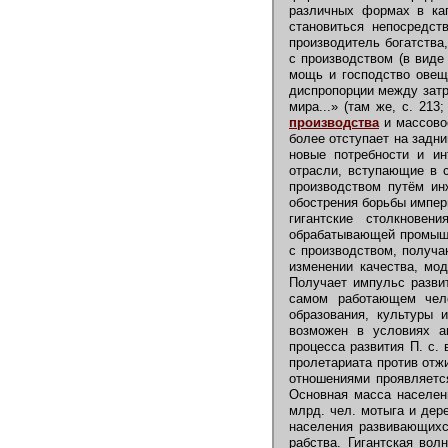
различных формах в кап
становиться непосредст
производитель богатства,
с производством (в виде
мощь и господство овещ
диспропорции между затр
мира...» (там же, с. 213
производства
и массовое
более отступает на задний
новые потребности и и
отрасли, вступающие в 
производством путём ин
обострения борьбы импер
гигантские столкновен
обрабатывающей промышле
с производством, получа
изменении качества, мо
Получает импульс разви
самом работающем чело
образования, культуры 
возможен в условиях а
процесса развития П. с.
пролетариата против отж
отношениями проявляетс
Основная масса населен
млрд. чел. мотыга и дер
населения развивающихс
рабства. Гигантская во