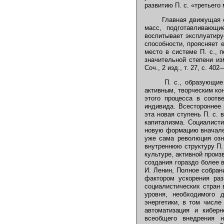
развитию П. с. «третьего 
Главная движущая си
масс, подготавливающи
воспитывает эксплуатиру
способности, проясняет е
место в системе П. с., 
значительной степени из
Соч., 2 изд., т. 27, с. 402
П. с., образующие 
активным, творческим ко
этого процесса в соотв
индивида. Всестороннее 
эта новая ступень П. с.
капитализма. Социалисти
новую формацию вначале
уже сама революция озна
внутреннюю структуру П.
культуре, активной произ
создания гораздо более 
И. Ленин, Полное собрани
фактором ускорения раз
социалистических стран 
уровня, необходимого 
энергетики, в том числе
автоматизация и кибер
всеобщего внедрения н