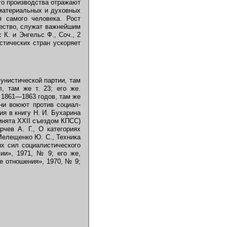
го производства отражают
материальных и духовных
я самого человека. Рост
чество, служат важнейшим
 К. и Энгельс Ф., Соч., 2
истических стран ускоряет
мунистической партии, там
л, там же т. 23; его же.
ь 1861—1863 годов, там же
они воюют против социал-
ния в книгу Н. И. Бухарина
ринята XXII съездом КПСС)
рчев А. Г., О категориях
елещенко Ю. С., Техника
ых сил социалистического
ии», 1971, № 9; его же,
е отношения», 1970, № 9;