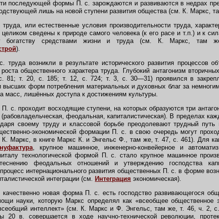
ти последующей формы П. с. зарождаются и развиваются в недрах п
одствующей лишь на новой ступени развития общества (см. К. Маркс, там 
 труда, или естественные условия производительности труда, харак
ь целиком сведены к природе самого человека (к его расе и т.п.) и к 
му богатству средствами жизни и труда (см. К. Маркс, там же
строй
).
. труда возникли в результате исторического развития процессов о
те роста общественного характера труда. Глубокий антагонизм вторичных
с. 81; т. 20, с. 185; т. 12, с. 724; т. 3, с. 30—31) проявился в закре
и высших форм потребления материальных и духовных благ за немногим
да масс, лишённых доступа к достижениям культуры.
П. с. проходит восходящие ступени, на которых образуются три антаго
(рабовладельческая, феодальная, капиталистическая). В пределах каждо
даря своему труду и классовой борьбе преодолевают трудный путь 
ественно-экономической формации П. с. в свою очередь могут прохо
К. Маркс, в книге Маркс К. и Энгельс Ф., там же, т. 47, с. 461). Для к
нуфактура
, крупное машинное, инженерно-конвейерное и автоматиз
питалу технологической формой П. с. стало крупное машинное произв
теснению феодальных отношений и утверждению господства капи
 процесс интернационального развития общественных П. с. в форме возн
италистической интеграции (см.
Интеграция
экономическая).
качественно новая форма П. с. есть господство развивающегося общ
ощи науки, которую Маркс определял как «всеобщее общественное 
сеобщий интеллект» (см. К. Маркс и Ф. Энгельс, там же, т. 46, ч. 2, с.
ы 20 в. совершается в ходе научно-технической революции, проте