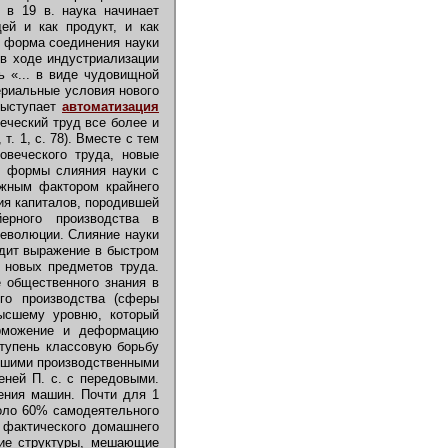
 в 19 в. наука начинает
ей и как продукт, и как
ая форма соединения науки
 в ходе индустриализации
 «... в виде чудовищной
ериальные условия нового
 выступает
автоматизация
еческий труд все более и
т. 1, с. 78). Вместе с тем
веческого труда, новые
й формы слияния науки с
ажным фактором крайнего
ия капиталов, породившей
йерного производства в
революции. Слияние науки
одит выражение в быстром
 новых предметов труда.
 общественного знания в
го производства (сферы
высшему уровню, который
орможение и деформацию
ступень классовую борьбу
евшими производственными
ней П. с. с передовыми.
ения машин. Почти для 1
коло 60% самодеятельного
 фактического домашнего
кие структуры, мешающие