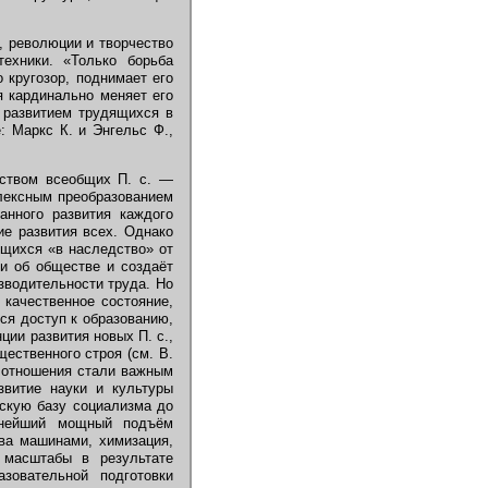
, революции и творчество
ехники. «Только борьба
 кругозор, поднимает его
ия кардинально меняет его
м развитием трудящихся в
: Маркс К. и Энгельс Ф.,
ством всеобщих П. с. —
плексным преобразованием
анного развития каждого
ие развития всех. Однако
ющихся «в наследство» от
ки об обществе и создаёт
зводительности труда. Но
 качественное состояние,
ся доступ к образованию,
ции развития новых П. с.,
ественного строя (см. В.
ые отношения стали важным
звитие науки и культуры
ескую базу социализма до
льнейший мощный подъём
тва машинами, химизация,
 масштабы в результате
зовательной подготовки