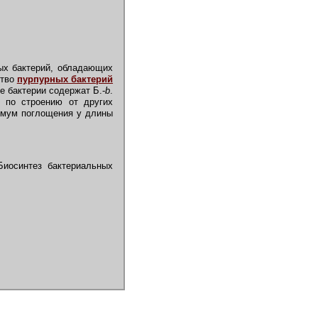
ых бактерий, обладающих
ство
пурпурных бактерий
е бактерии содержат Б.-
b
.
я по строению от других
имум поглощения у длины
Биосинтез бактериальных