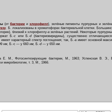
лы
(от
бактерии
и
хлорофилл
)
,
зелёные пигменты пурпурных и зелён
тезу
.
Б. локализованы в хроматофорах бактериальной клетки. Большин
лорин), близкий к хлорофиллу-
a
зелёных растений. Некоторые пурпурны
ржат Б.-
с
или Б
.-d
(бактериовиридины), существенно отличающиес
имеет характерный спектр поглощения; так, Б.-
а
имеет основной макс
99
нм,
Б.-с — у 660
нм,
Б
.-d —
у 650
нм.
 Е. М., Фотосинтезирующие бактерии, М., 1963; Успенская В. Э., 
и микробиологии, т. 3, М., 1966.