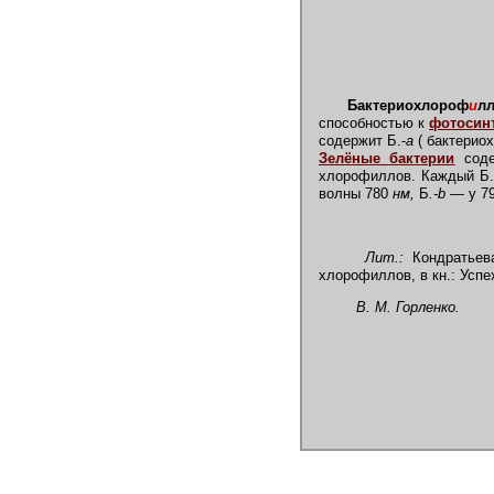
Бактериохлороф
и
л
способностью к
фотосин
содержит Б.-
a
( бактериох
Зелёные бактерии
соде
хлорофиллов. Каждый Б. 
волны 780
нм,
Б
.-b —
у 7
Лит.:
Кондратьева
хлорофиллов, в кн.: Успех
В. М. Горленко.