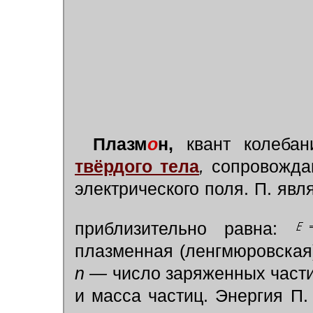
Плазм
о
н,
квант колебан
твёрдого тела
,
сопровожда
электрического поля. П. яв
приблизительно равна:
плазменная (ленгмюровская
n —
число заряженных част
и масса частиц. Энергия П.