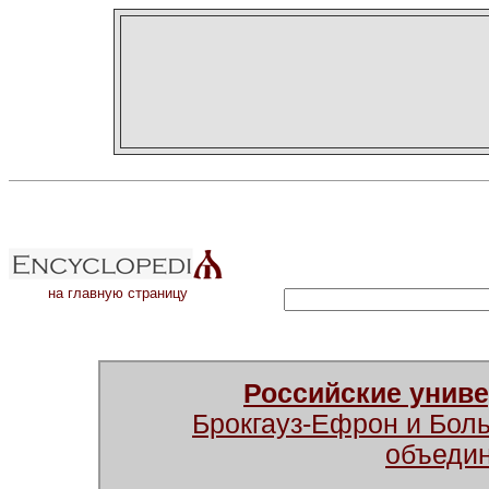
на главную страницу
Российские унив
Брокгауз-Ефрон и Бол
объеди