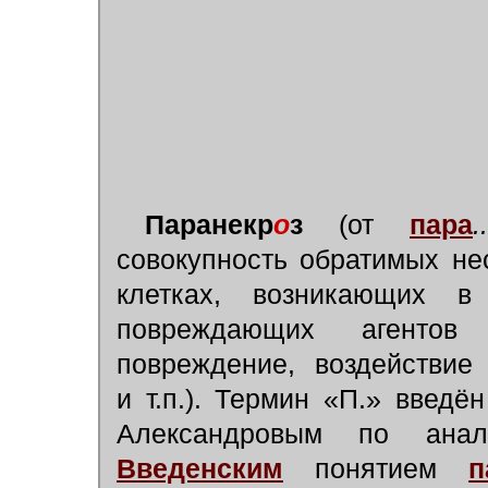
Паранекр
о
з
(от
пара
..
совокупность обратимых н
клетках, возникающих в
повреждающих агентов
повреждение, воздействие 
и т.п.). Термин «П.» введё
Александровым по ана
Введенским
понятием
п