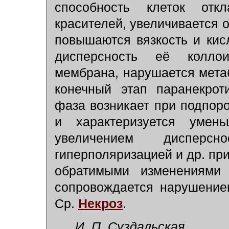
способность клеток отк
красителей, увеличивается 
повышаются вязкость и кис
дисперсность её коллои
мембрана, нарушается метаб
конечный этап паранекрот
фаза возникает при подпор
и характеризуется умень
увеличением дисперсн
гиперполяризацией и др. при
обратимыми изменениями 
сопровождается нарушение
Ср.
Некроз
.
И. П. Суздальская.