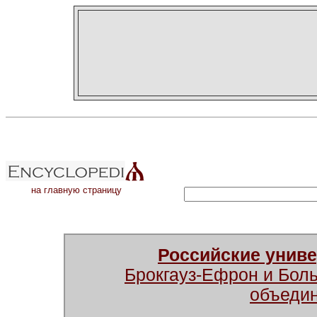
на главную страницу
Российские унив
Брокгауз-Ефрон и Бол
объеди