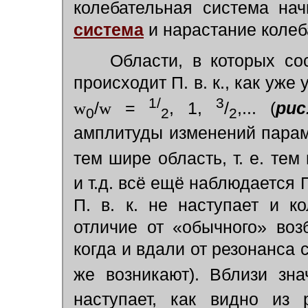
колебательная система на
система
и нарастание колеб
Области, в которых сос
происходит П. в. к., как уже
1/
3
w
/
w
=
, 1,
/
,... (
рис
0
2
2
амплитуды изменений пара
тем шире область, т. е. те
и т.д. всё ещё наблюдается П
П. в. к. не наступает и к
отличие от «обычного» во
когда и вдали от резонанса
же возникают). Вблизи зн
наступает, как видно из 