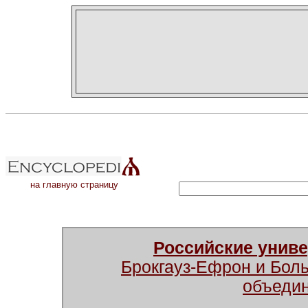
на главную страницу
Российские унив
Брокгауз-Ефрон и Бол
объеди