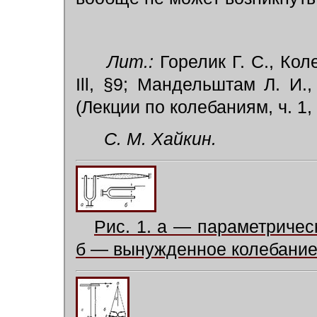
Лит.:
Горелик Г. С., Коле
Ill, §9; Мандельштам Л. И.,
(Лекции по колебаниям, ч. 1
С. М. Хайкин.
Рис. 1. а — параметричес
б — вынужденное колебание