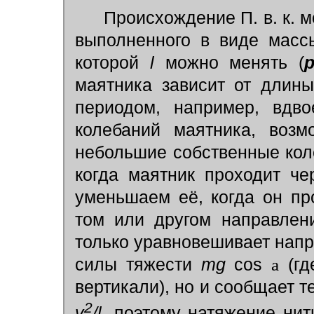
Происхождение П. в. к. м
выполненного в виде мас
которой
l
можно менять (
р
маятника зависит от длин
периодом, например, вдв
колебаний маятника, возм
небольшие собственные кол
когда маятник проходит че
уменьшаем её, когда он пр
том или другом направлен
только уравновешивает нап
силы тяжести
mg
cos
a
(г
вертикали), но и сообщает 
2
v
/l,
поэтому натяжение ни