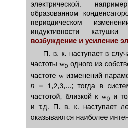
электрической, наприм
образованном конденсатор
периодическом изменен
индуктивности катушк
возбуждение и усиление э
П. в. к. наступает в сл
частоты
w
одного из собств
0
частоте
w
изменений параме
n =
1,2,3,...; тогда в сист
частотой, близкой к
w
и то
0
и т.д. П. в. к. наступает 
оказываются наиболее инте