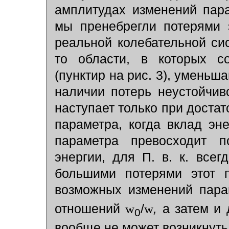
амплитудах изменений пара
мы пренебрегли потерями 
реальной колебательной сис
то области, в которых со
(пунктир на рис. 3), уменьш
наличии потерь неустойчив
наступает только при доста
параметра, когда вклад эн
параметра превосходит по
энергии, для П. в. к. всег
большими потерями этот 
возможных изменений пара
отношений
w
/
w
,
а затем и
0
вообще не может возникнуть