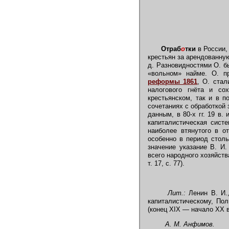
Отраб
о
тки
в России,
крестьян за арендованну
д. Разновидностями О. 
«вольном» найме. О. п
реформы 1861
, О. ста
налогового гнёта и со
крестьянском, так и в 
сочетаниях с обработкой
данным, в 80-х гг. 19 в
капиталистическая сист
наиболее втянутого в о
особенно в период стол
значение указание В. И.
всего народного хозяйства
т. 17, с. 77).
Лит.:
Ленин В. И.,
капиталистическому, Пол
(конец XIX — начало XX в.
А. М. Анфимов.