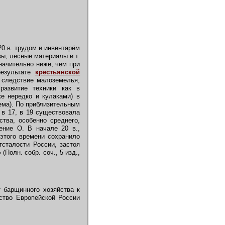
0 в. трудом и инвентарём
вы, лесные материалы и т.
начительно ниже, чем при
результате
крестьянской
к следствие малоземелья,
развитие техники как в
е нередко и кулаками) в
ема). По приблизительным
 в 17, в 19 существовала
тва, особенно среднего,
ение О. В начале 20 в.,
этого времени сохранило
тсталости России, застоя
(Полн. собр. соч., 5 изд.,
 барщинного хозяйства к
йство Европейской России