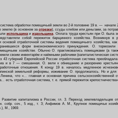
 система обработки помещичьей земли во 2-й половине 19 в. — начале 2
ю землю (в основном за
отрезки
), ссуды хлебом или деньгами, за потра
были
испольщина
и
издольщина
. Оплата труда крестьян при О. была з
редставляли собой пережиток барщинного хозяйства. Возникнув в 
ли основой отработочной системы ведения помещичьего хозяйства, ка
хранившихся форм внеэкономического принуждения. О. тормозили 
помещичьем хозяйстве. Обычно О. практиковались помещиками (а такж
 земли своим инвентарём и наёмными рабочими (капиталистическая сист
. из 43 губерний Европейской России отработочная система преобладала
ема и в 7 — смешанная. О. вели к обнищанию и разорению крестьянс
тработочные отношения. К концу 19 в. началось медленное исчезнов
ыпинской земельной реформы, изживание О. продолжалось. Но и для 
 Ленина, что «... главная и основная причина сельскохозяйственной о
... есть отработочная система, т. е. прямой пережиток крепостничества» 
 Развитие капитализма в России, гл. 3. Переход землевладельцев от
н. собр. соч., 5 изд., т. 3; Анфимов А. М., Крупное помещичье хозя
), М., 1969.