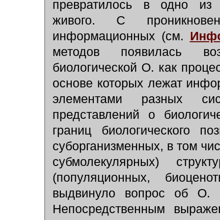
превратилось в одно из 
живого. С проникнове
информационных (см.
Инф
методов появилась воз
биологической О. как проце
основе которых лежат инф
элементами разных си
представлений о биологич
границ биологического п
суборганизменных, в том чи
субмолекулярных) струк
(популяционных, биоцено
выдвинуло вопрос об О. 
Непосредственным выраже