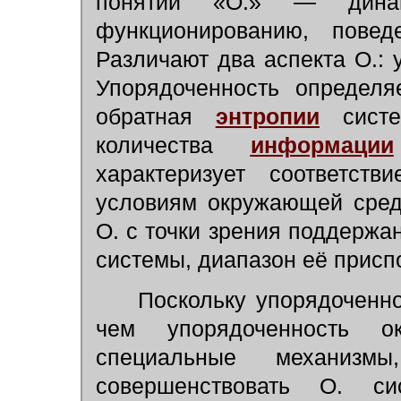
понятии «О.» — динам
функционированию, повед
Различают два аспекта О.: 
Упорядоченность определя
обратная
энтропии
систе
количества
информации
характеризует соответств
условиям окружающей сред
О. с точки зрения поддерж
системы, диапазон её приспо
Поскольку упорядоченно
чем упорядоченность о
специальные механизм
совершенствовать О. с