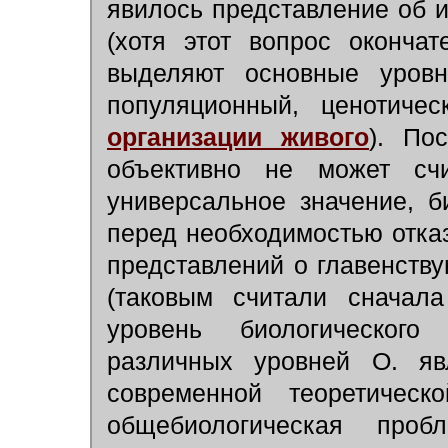
явилось представление об 
(хотя этот вопрос оконча
выделяют основные уровни
популяционный, ценотиче
организации живого
). По
объективно не может сч
универсальное значение, 
перед необходимостью отка
представлений о главенству
(таковым считали сначал
уровень биологического
различных уровней О. яв
современной теоретичес
общебиологическая про