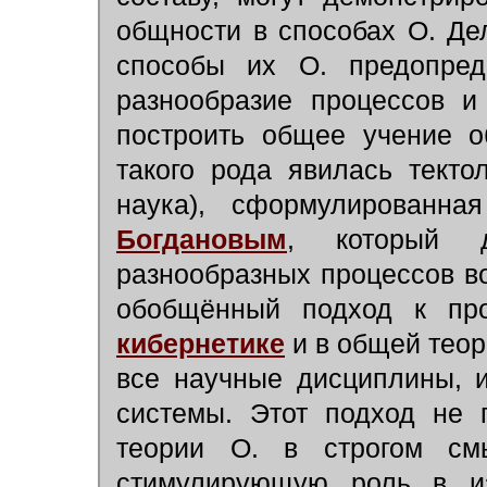
общности в способах О. Дел
способы их О. предопред
разнообразие процессов и
построить общее учение о
такого рода явилась текто
наука), сформулированна
Богдановым
, который 
разнообразных процессов в
обобщённый подход к пр
кибернетике
и в общей теор
все научные дисциплины, 
системы. Этот подход не 
теории О. в строгом см
стимулирующую роль в из