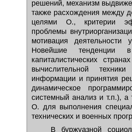
решений, механизм выдвижен
также расхождения между 
целями О., критерии эф
проблемы внутриорганизаци
мотивация деятельности у
Новейшие тенденции 
капиталистических страна
вычислительной техник
информации и принятия ре
динамическое программир
системный анализ и т.п.), 
О. для выполнения специа
технических и военных прог
В буржуазной социолог