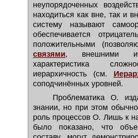
неупорядоченных воздейст
находиться как вне, так и 
систему называют самоо
обеспечивается отрицате
положительными (позвол
связями
, внешними и 
характеристика слож
иерархичность (см.
Иерар
соподчинённых уровней.
Проблематика О. изда
знании, но при этом обычн
роль процессов О. Лишь к на
было показано, что объе
составу, могут демонстрир