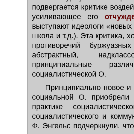
подвергается критике возде
усиливающее его
отчужд
выступают идеологи «новых 
школа и т.д.). Эта критика, 
противоречий буржуазны
абстрактный, надклас
принципиальные раз
социалистической О.
Принципиально новое и 
социальной О. приобрели 
практике социалистичес
социалистического и комму
Ф. Энгельс подчеркнули, чт