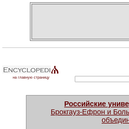
на главную страницу
Российские унив
Брокгауз-Ефрон и Бол
объеди