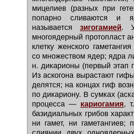
мицелиев (разных при гет
попарно сливаются и яд
называется
зигогамией
. 
многоядерный протопласт а
клетку женского гаметангия
со множеством ядер; ядра л
н. дикарионы (первый этап 
Из аскогона вырастают гифы
делятся; на концах гиф воз
по дикариону. В сумках (аск
процесса —
кариогамия
, 
базидиальных грибов характ
ни гамет, ни гаметангиев;
слиянии двух одноядерных