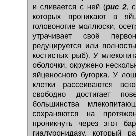
и сливается с ней
(
рис 2
, 
которых проникают в яйц
головоногие моллюски, осет
утрачивает своё перво
редуцируется или полность
костистых рыб). У млекопи
оболочки, окружено нескол
яйценосного бугорка. У ло
клетки рассеиваются вск
свободно достигает пов
большинства млекопитающ
сохраняются на протяже
проникнуть через этот ба
гиалуронидазу, который р