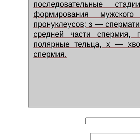
последовательные стад
формирования мужског
пронуклеусов; з — спермати
средней части спермия,
полярные тельца, х — хво
спермия.