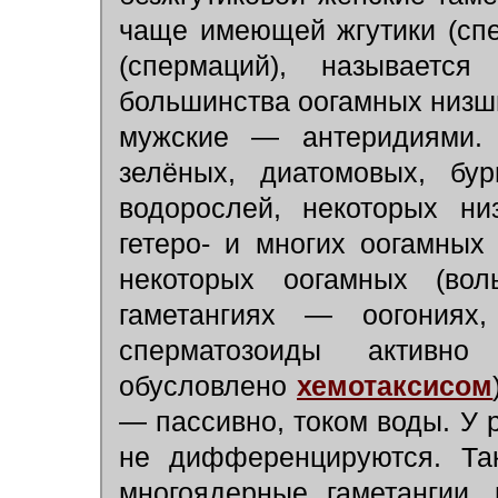
чаще имеющей жгутики (спе
(спермаций), называетс
большинства оогамных низш
мужские — антеридиями. 
зелёных, диатомовых, б
водорослей, некоторых ни
гетеро- и многих оогамных
некоторых оогамных (во
гаметангиях — оогония
сперматозоиды активно
обусловлено
хемотаксисом
— пассивно, током воды. У 
не дифференцируются. Так
многоядерные гаметангии,