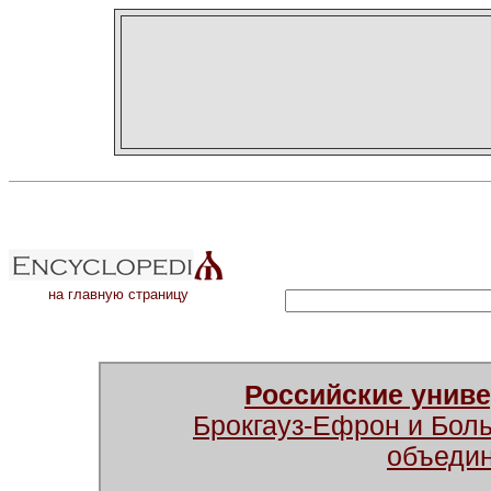
на главную страницу
Российские унив
Брокгауз-Ефрон и Бол
объеди