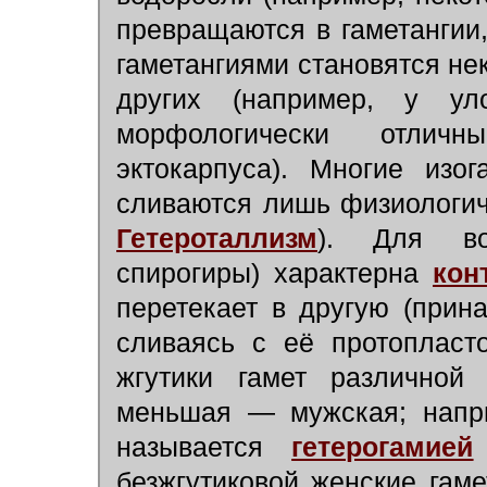
превращаются в гаметангии,
гаметангиями становятся не
других (например, у уло
морфологически отлич
эктокарпуса). Многие изо
сливаются лишь физиологиче
Гетероталлизм
). Для во
спирогиры) характерна
кон
перетекает в другую (прин
сливаясь с её протоплас
жгутики гамет различной
меньшая — мужская; напри
называется
гетерогамией
безжгутиковой женские гаме