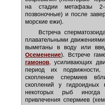
на стадии метафазы 2-г
позвоночные) и после заве
морские ежи).
Встреча сперматозоида
плавательными движениями 
выметаны в воду или вве
Осеменение
). Встрече гам
гамонов
, усиливающих дв
период их подвижности,
скопление спермиев вбл
скоплений у гидроидных 
некоторых рыб иногда 
привлечения спермиев (хем