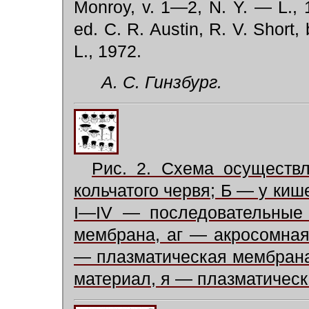
Monroy, v. 1—2, N. Y. — L.,
ed. C. R. Austin, R. V. Short,
L., 1972.
А. С. Гинзбург.
Рис. 2. Схема осуществ
кольчатого червя; Б — у ки
I—IV — последовательные 
мембрана, аг — акросомная
— плазматическая мембран
материал, я — плазматическ