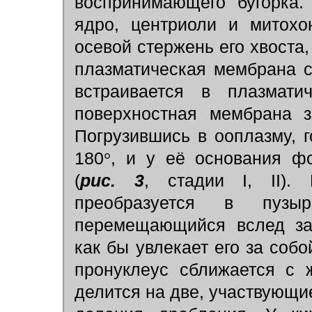
воспринимающего бугорка.
ядро, центриоли и митохо
осевой стержень его хвоста, 
плазматическая мембрана с
встраивается в плазмати
поверхностная мембрана з
Погрузившись в ооплазму, 
180
°
, и у её основания фо
(
рис. 3
, стадии I, II).
преобразуется в пузыр
перемещающийся вслед за 
как бы увлекает его за соб
пронуклеус сближается с 
делится на две, участвующие