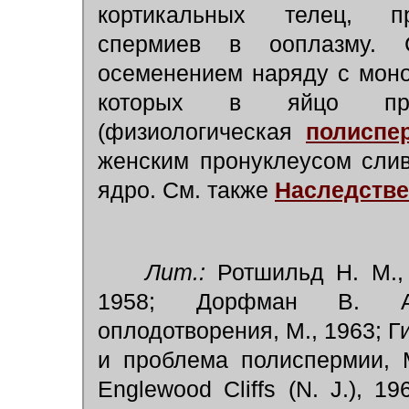
кортикальных телец, п
спермиев в ооплазму. 
осеменением наряду с моно
которых в яйцо прон
(физиологическая
полиспе
женским пронуклеусом слив
ядро. См. также
Наследстве
Лит.:
Ротшильд Н. М., 
1958; Дорфман В. А.,
оплодотворения, М., 1963; Г
и проблема полиспермии, М.,
Englewood Cliffs (N. J.), 196