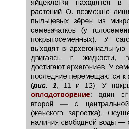
яйцеклетки находятся в 
растений О. возможно лиш
пыльцевых зёрен из микр
семезачатков (у голосеме
покрытосеменных). У саг
выходят в архегониальную
двигаясь в жидкости, в
достигают архегониев. У се
последние перемещаются к 
(
рис. 1
, 11 и 12). У пок
оплодотворение
: один сп
второй — с центрально
(женского заростка). Осу
наличия свободной воды — 