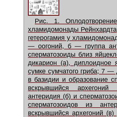
Рис. 1. Оплодотворен
хламидомонады Рейнхардта;
гетерогамия у хламидомонад
— оогоний, б — группа ан
сперматозоиды близ яйцекл
дикарион (а), диплоидное 
сумке сумчатого гриба; 7 — 
в базидии и образование сп
вскрывшийся архегоний 
антеридия (б) и сперматозо
сперматозоидов из анте
вскрывшийся архегоний (в)