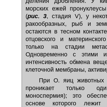
деления дробления. У киш
морских ежей пронуклеусы
(
рис. 3
, стадия V), у неко
ракообразных, рыб и зем
остаются в тесном контакт
отцовского и материнског
только на стадии мета
Одновременно с этими и
интенсивность обмена веще
клеточной мембраны, активир
При О. яиц животных 
проникает только оди
моноспермия); это обесп
основе которого лежит 