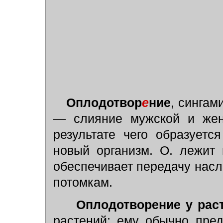
Оплодотвор
е
ние
, сингам
— слияние мужской и же
результате чего образуетс
новый организм. О. лежит
обеспечивает передачу насл
потомкам.
Оплодотворение у рас
растений; ему обычно пред