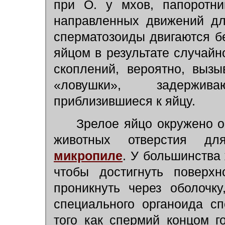
при О. у мхов, папоротни
направленных движений дл
сперматозоиды двигаются бе
яйцом в результате случайн
скоплений, вероятно, выз
«ловушки», задержив
приблизившиеся к яйцу.
Зрелое яйцо окружено о
животных отверстия д
микропиле
. У большинства 
чтобы достигнуть поверх
проникнуть через оболочк
специального органоида 
того как спермий концом г