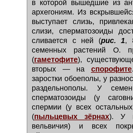
в которой вышедшие из ан
архегониям. Из вскрывшейс
выступает слизь, привлек
слизи, сперматозоиды дос
сливается с ней
(
рис. 1
, 
семенных растений О. 
(
гаметофите
), существующ
вторых — на
спорофите
заростки обоеполы, у разно
раздельнополы. У семен
сперматозоиды (у саговни
спермии (у всех остальных
(
пыльцевых зёрнах
). У 
вельвичия) и всех покр