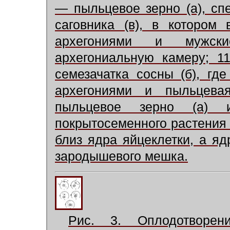
— пыльцевое зерно (а), спе
саговника (в), в котором
архегониями и мужск
архегониальную камеру; 1
семезачатка сосны (б), гд
архегониями и пыльцев
пыльцевое зерно (а) 
покрытосеменного растения 
близ ядра яйцеклетки, а яд
зародышевого мешка.
Рис. 3. Оплодотворе