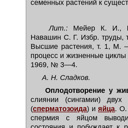
семенных растений к сущес
Лит.:
Мейер К. И., Р
Навашин С. Г. Избр. труды, т
Высшие растения, т. 1, М. 
процесс и жизненные циклы 
1969, № 3—4.
А. Н. Сладков.
Оплодотворение у жи
слиянии (сингамии) двух
(
сперматозоида
) и
яйца
.
О.
спермия с яйцом выводи
состояния и побуждает к 