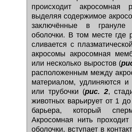
происходит акросомная р
выделяя содержимое акрос
заключённые в грануле
оболочки. В том месте где
сливается с плазматическо
акросомы акросомная мемб
или несколько выростов
(
рис
расположенным между акро
материалом, удлиняются и
или трубочки
(
рис. 2
, стад
животных варьирует от 1 д
барьера, который сперм
Акросомная нить проходит
оболочки, вступает в конта