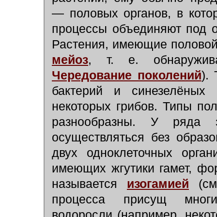
— половых органов, в кото
процессы объединяют под 
Растения, имеющие половой 
мейоз
,
т. е. обнаружи
Чередование поколений
).
бактерий и синезелёных 
некоторых грибов. Типы по
разнообразны. У ряда 
осуществляться без образо
двух одноклеточных орган
имеющих жгутики гамет, фо
называется
изогамией
(см
процесса присущ многи
водоросли (например, неко