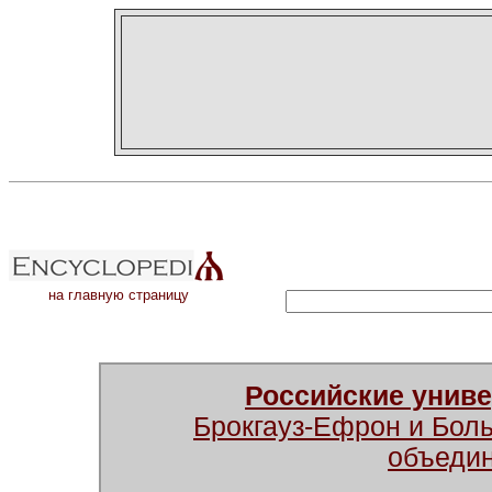
на главную страницу
Российские унив
Брокгауз-Ефрон и Бол
объеди