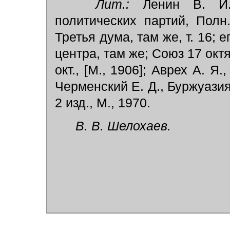
Лит.:
Ленин В. И.,
политических партий, Полн. 
Третья дума, там же, т. 16; ег
центра, там же; Союз 17 ок
окт., [М., 1906]; Аврех А. Я
Черменский Е. Д., Буржуази
2 изд., М., 1970.
В. В. Шелохаев.