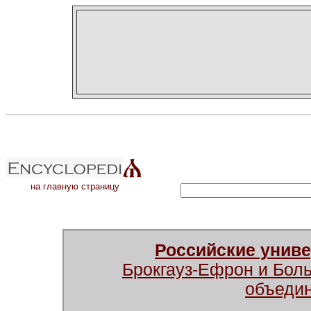
на главную страницу
Российские унив
Брокгауз-Ефрон и Бол
объеди