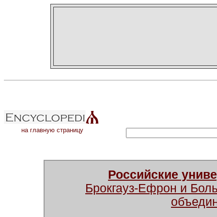
на главную страницу
Российские унив
Брокгауз-Ефрон и Бол
объеди