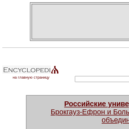
на главную страницу
Российские унив
Брокгауз-Ефрон и Бол
объеди