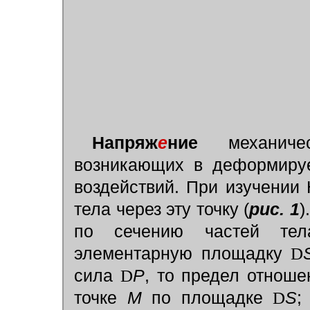
Напряж
е
ние
механичес
возникающих в деформиру
воздействий. При изучении 
тела через эту точку (
рис. 1
)
по сечению частей те
элементарную площадку
D
сила
D
Р
, то предел отноше
точке
М
по площадке
D
S
;