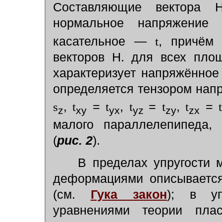
Составляющие вектора
нормальное напряжени
касательное —
t
, причё
векторов Н. для всех пло
характеризует напряжённое
определяется тензором нап
s
,
t
=
t
,
t
=
t
,
t
=
z
xy
yx
yz
zy
zx
малого параллелепипеда, 
(
рис. 2
).
В пределах упругости м
деформациями описывается
(см.
Гука закон
); в уп
уравнениями теории плас