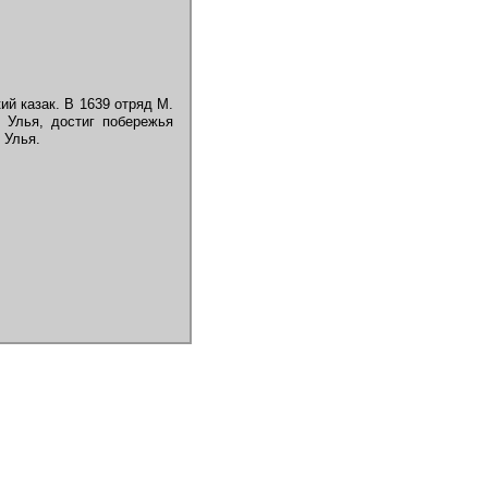
ий казак. В 1639 отряд М.
 Улья, достиг побережья
 Улья.