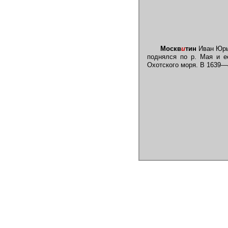
Москв
и
тин
Иван Юрье
поднялся по р. Мая и е
Охотского моря. В 1639—4