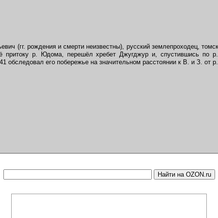
вич (гг. рождения и смерти неизвестны), русский землепроходец, томск
ё притоку р. Юдома, перешёл хребет Джугджур и, спустившись по р.
1 обследовал его побережье на значительном расстоянии к В. и З. от р.