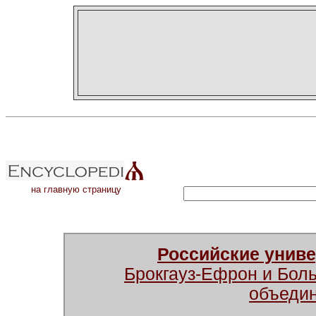
на главную страницу
Российские унив
Брокгауз-Ефрон и Бол
объеди