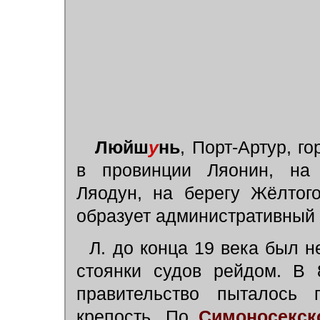
Люйш
у
нь
, Порт-Артур, г
в провинции Ляонин, на 
Ляодун, на берегу Жёлтог
образует административный
Л. до конца 19 века был 
стоянки судов рейдом. В 
правительство пыталось 
крепость. По
Симоносекск