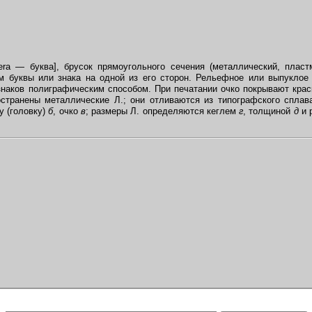
t)era — буква], брусок прямоугольного сечения (металлический, плас
 буквы или знака на одной из его сторон. Рельефное или выпуклое
знаков полиграфическим способом. При печатании очко покрывают крас
странены металлические Л.; они отливаются из типографского сплава
у (головку)
б
, очко
в
; размеры Л. определяются кеглем
г
, толщиной
д
и 