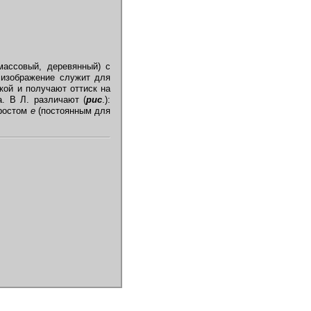
тмассовый, деревянный) с
 изображение служит для
кой и получают оттиск на
. В Л. различают (
рис
.):
ростом
е
(постоянным для