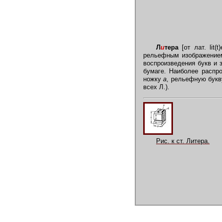
Л
и
тера
[от лат. lit(
рельефным изображением
воспроизведения букв и 
бумаге. Наиболее распро
ножку
а
, рельефную букв
всех Л.).
Рис. к ст. Литера.