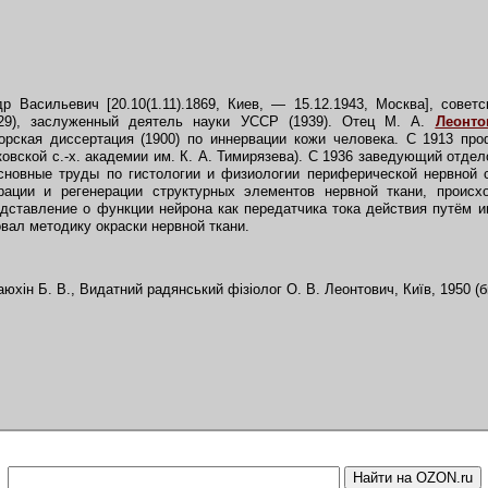
 Васильевич [20.10(1.11).1869, Киев, — 15.12.1943, Москва], советс
9), заслуженный деятель науки УССР (1939). Отец М. А.
Леонто
торская диссертация (1900) по иннервации кожи человека. С 1913 про
овской с.-х. академии им. К. А. Тимирязева). С 1936 заведующий отде
новные труды по гистологии и физиологии периферической нервной 
рации и регенерации структурных элементов нервной ткани, проис
дставление о функции нейрона как передатчика тока действия путём и
вал методику окраски нервной ткани.
юхiн Б. В., Видатний радянський фiзioлог О. В. Леонтович, Ки
ї
в, 1950 (б