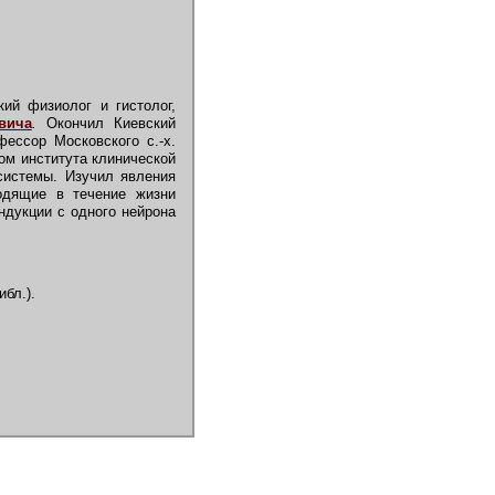
кий физиолог и гистолог,
вича
.
Окончил Киевский
фессор Московского с.-х.
лом института клинической
системы. Изучил явления
ходящие в течение жизни
ндукции с одного нейрона
ибл.).