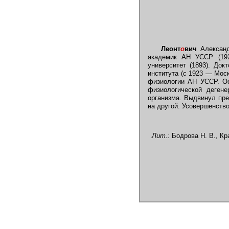
Леонт
о
вич
Александр
академик АН УССР (192
университет (1893). Док
института (с 1923 — Моск
физиологии АН УССР. Ос
физиологической дегене
организма. Выдвинул пре
на другой. Усовершенство
Лит.:
Бодрова Н. В., Кра