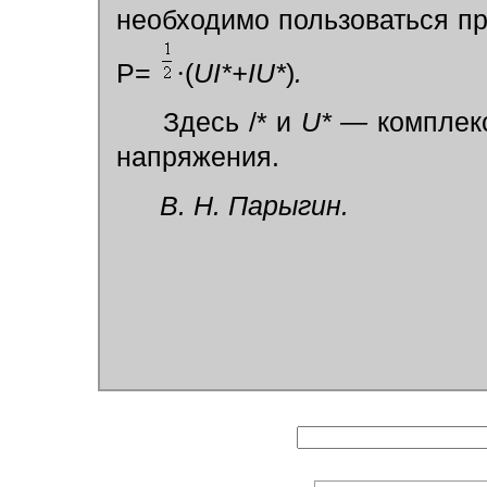
необходимо пользоваться п
Р=
·
(
UI*+IU*
)
.
Здесь /* и
U* —
комплекс
напряжения.
В. Н. Парыгин.