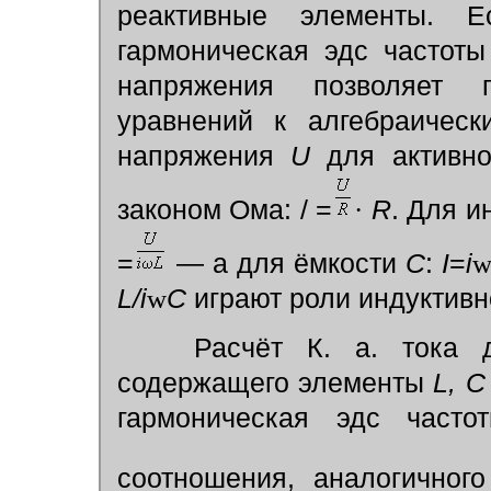
реактивные элементы. 
гармоническая эдс частот
напряжения позволяет 
уравнений к алгебраическ
напряжения
U
для активно
законом Ома: / =
·
R
.
Для и
=
—
а для ёмкости
С
:
I
=
i
L/i
w
C
играют роли индуктивн
Расчёт К. а. тока дл
содержащего элементы
L, С
гармоническая эдс част
соотношения, аналогичног