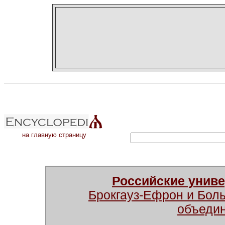
на главную страницу
Российские унив
Брокгауз-Ефрон и Бол
объеди