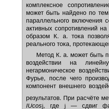
комплексное сопротивлени
может быть найдено по тем
параллельного включения с
активных сопротивлений на
образом К. а. тока позво
реального тока, протекающег
Метод К. а. может быть 
воздействии на линей
негармоническое воздейст
Фурье, после чего произв
компонент внешнего возде
результатов. При расчёте м
IUcos
j
,
где
j
— сдвиг фаз