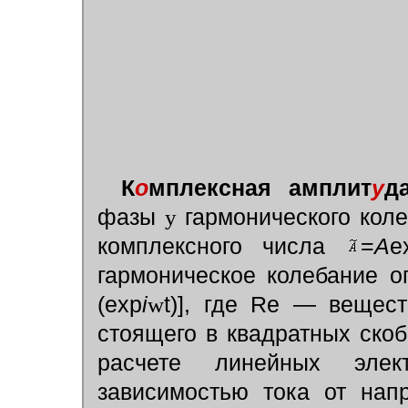
К
о
мплексная амплит
у
да
фазы
y
гармонического кол
комплексного числа
=
A
e
гармоническое колебание 
(exp
i
w
t)], где Re — вещест
стоящего в квадратных скоб
расчете линейных элек
зависимостью тока от нап