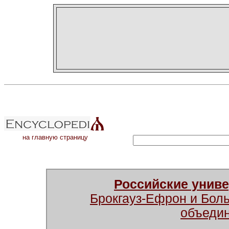
на главную страницу
Российские унив
Брокгауз-Ефрон и Бол
объеди