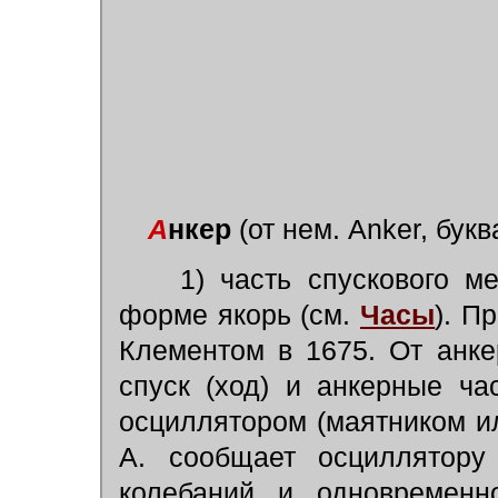
А
нкер
(от нем. Anker, бук
1) часть спускового ме
форме якорь (см.
Часы
). П
Клементом в 1675. От анке
спуск (ход) и анкерные ч
осциллятором (маятником и
А. сообщает осциллятору
колебаний и одновременно