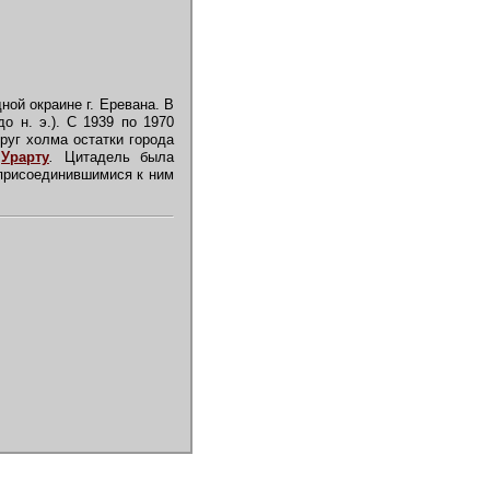
ной окраине г. Еревана. В
о н. э.). С 1939 по 1970
руг холма остатки города
а
Урарту
.
Цитадель была
 присоединившимися к ним