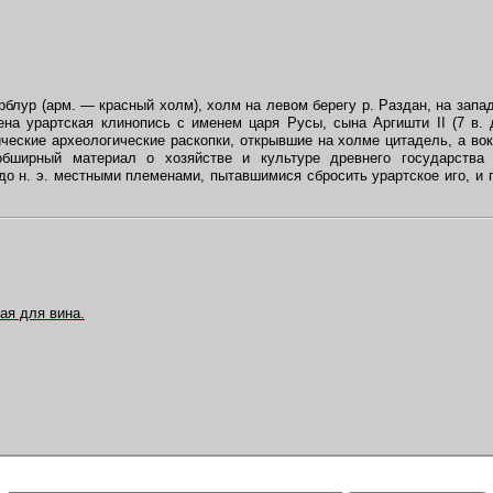
блур (арм. — красный холм), холм на левом берегу р. Раздан, на запад
ена урартская клинопись с именем царя Русы, сына Аргишти II (7 в. д
ческие археологические раскопки, открывшие на холме цитадель, а вок
бширный материал о хозяйстве и культуре древнего государств
 до н. э. местными племенами, пытавшимися сбросить урартское иго, и
ая для вина.