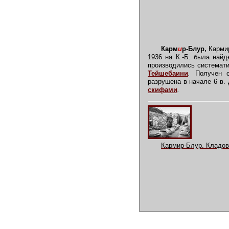
Карм
и
р-Блур,
Кармир
1936 на К.-Б. была найд
производились системати
Тейшебаини
.
Получен о
разрушена в начале 6 в.
скифами
.
Кармир-Блур. Кладов