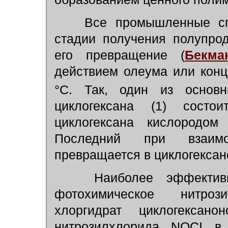
Все промышленные сп
стадии получения полупро
его превращение (
Бекма
действием олеума или кон
°С. Так, один из основн
циклогексана (1) состо
циклогексана кислородом 
Последний при взаимо
превращается в циклогексанон
Наиболее эффективн
фотохимическое нитроз
хлоргидрат циклогексано
нитрозилхлорида NOCI в