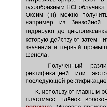
газообразным HCl облучают
Оксим (III) можно получит
например из бензойной
гидрируют до циклогексанк
которую действуют затем ни
значения и первый промыш
фенола.
Полученный различ
ректификацией или экстр
последующей ректификацие
К. используют главным о
пластмасс, плёнок, волоко
волокна
). Мировое произво