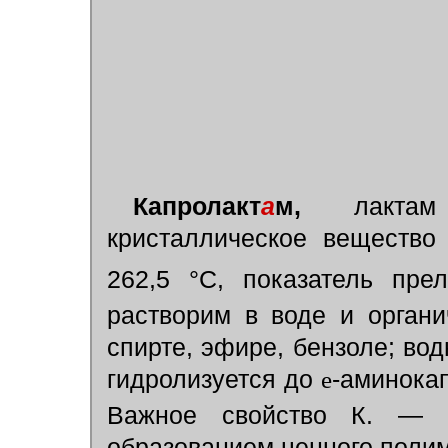
Капролакт
а
м,
лакт
кристаллическое вещество
262,5 °С, показатель пр
растворим в воде и органи
спирте, эфире, бензоле; во
гидролизуется до
e
-аминока
Важное свойство К. — с
образованием ценного пол