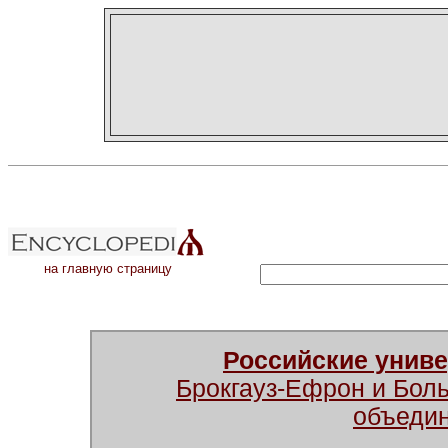
на главную страницу
Российские унив
Брокгауз-Ефрон и Бол
объеди