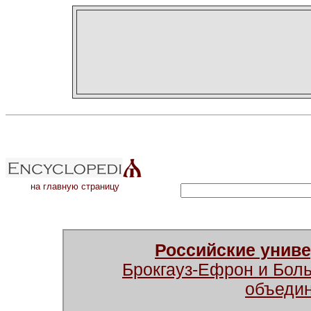
на главную страницу
Российские унив
Брокгауз-Ефрон и Бол
объеди