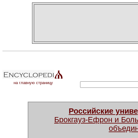
на главную страницу
Российские унив
Брокгауз-Ефрон и Бол
объеди