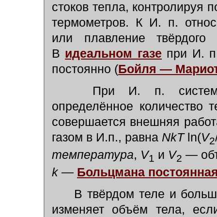
стоков тепла, контролируя 
термометров. К И. п. отно
или плавление твёрдого 
В
идеальном газе
при И. п
постоянно (
Бойля — Мариот
При И. п. системе,
определённое количество т
совершается внешняя работ
газом в И.п., равна
NkT
ln(
V
2
температура
,
V
и
V
— объ
1
2
k —
Больцмана постоянна
В твёрдом теле и больш
изменяет объём тела, есл