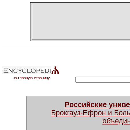
на главную страницу
Российские унив
Брокгауз-Ефрон и Бол
объеди