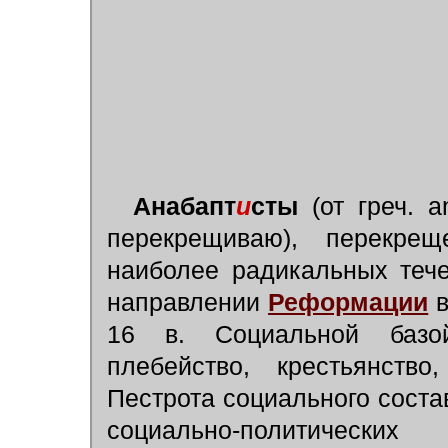
Анабапт
и
сты
(от греч. a
перекрещиваю), перекрещ
наиболее радикальных тече
направлении
Реформации
в
16 в. Социальной базо
плебейство, крестьянство
Пестрота социального сост
социально-политически