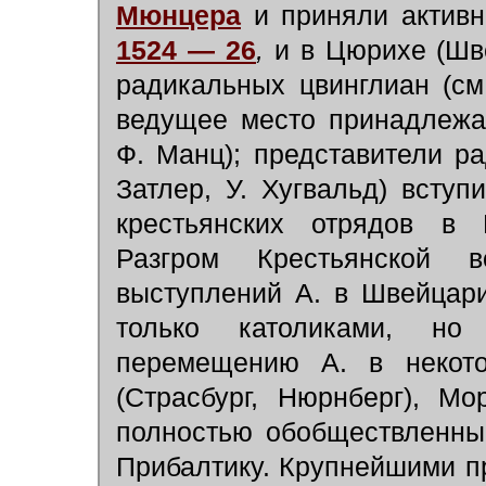
Мюнцера
и приняли активн
1524 — 26
,
и в Цюрихе (Шве
радикальных цвинглиан (с
ведущее место принадлежа
Ф. Манц); представители ра
Затлер, У. Хугвальд) всту
крестьянских отрядов в 
Разгром Крестьянской 
выступлений А. в Швейцари
только католиками, но
перемещению А. в некото
(Страсбург, Нюрнберг), М
полностью обобществленны
Прибалтику. Крупнейшими п