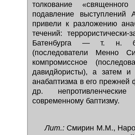
толкование «священного
подавление выступлений 
привели к разложению ана
течений: террористически-
Батенбурга — т. н. бат
(последователи Менно 
компромиссное (последо
давидйористы), а затем и
анабаптизма в его прежней
др. непротивленчески
современному баптизму.
Лит.:
Смирин М.М., Нар