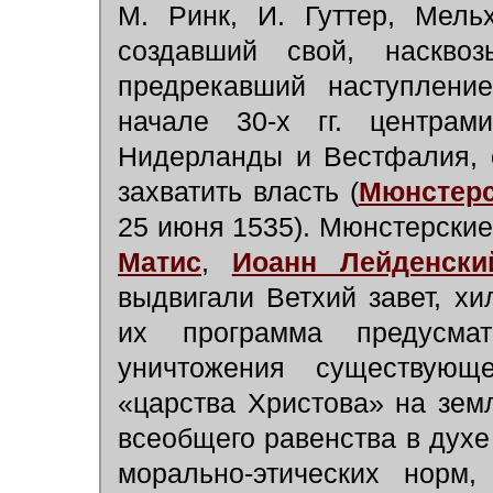
М. Ринк, И. Гуттер, Мел
создавший свой, насквоз
предрекавший наступлени
начале 30-х гг. центра
Нидерланды и Вестфалия, 
захватить власть (
Мюнстерс
25 июня 1535). Мюнстерски
Матис
,
Иоанн Лейденски
выдвигали Ветхий завет, хи
их программа предусма
уничтожения существующ
«царства Христова» на зем
всеобщего равенства в духе
морально-этических норм,