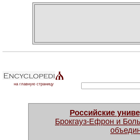
на главную страницу
Российские унив
Брокгауз-Ефрон и Бол
объеди