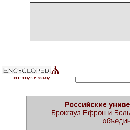
на главную страницу
Российские унив
Брокгауз-Ефрон и Бол
объеди