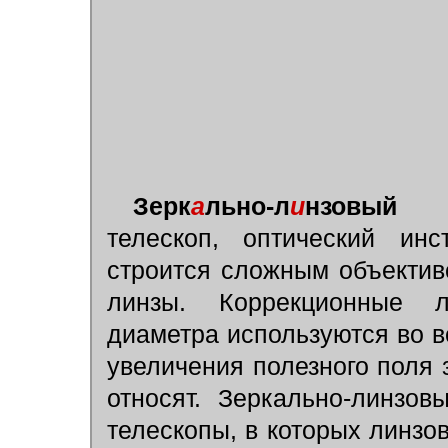
Зерк
а
льно-л
и
нзовый 
телескоп, оптический инс
строится сложным объектив
линзы. Коррекционные л
диаметра используются во 
увеличения полезного поля зр
относят. Зеркально-линзов
телескопы, в которых линз