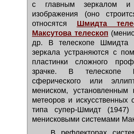
с главным зеркалом и 
изображения (оно строитс
относятся
Шмидта теле
Максутова телескоп
(менис
др. В телескопе Шмидта а
зеркала устраняются с по
пластинки сложного проф
зрачке. В телескопе М
сферического или эллипт
мениском, установленным 
метеоров и искусственных с
типа супер-Шмидт (1947
менисковыми системами Мак
В рефлекторах систем