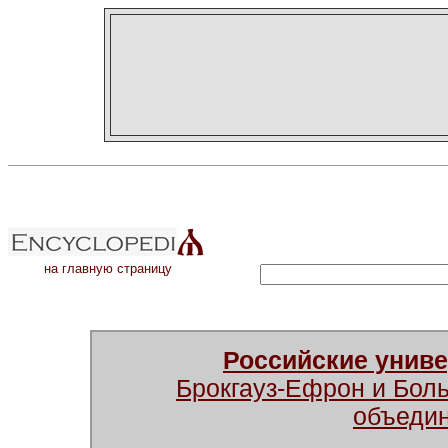
на главную страницу
Российские унив
Брокгауз-Ефрон и Бол
объеди