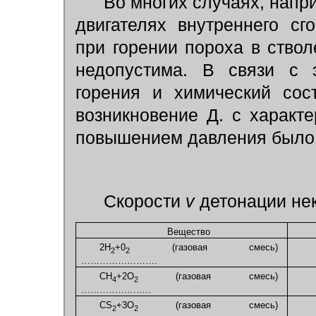
Во многих случаях, напри
двигателях внутреннего сг
при горении пороха в ствол
недопустима. В связи с 
горения и химический сос
возникновение Д. с характ
повышением давления было
Скорости
v
детонации не
Вещество
2Н
+0
(газовая смесь)
2
2
…………………….
CH
+2O
(газовая смесь)
4
2
…………………..
CS
+3O
(газовая смесь)
2
2