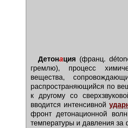
Детон
а
ция
(франц. d
é
to
гремлю), процесс химиче
вещества, сопровождающ
распространяющийся по вещ
к другому со сверхзвуков
вводится интенсивной
удар
фронт детонационной волн
температуры и давления за