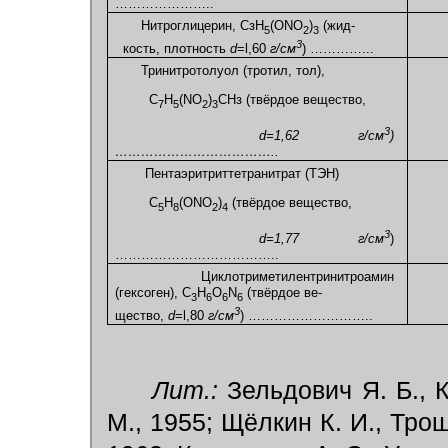
…………………..
Нитроглицерин, СзН
(ОNО
)
(жид-
5
2
3
3
кость, плотность
d
=l,60
г/см
) …………...
Тринитротолуол (тротил, тол),
C
H
(NО
)
СНз (твёрдое вещество,
7
5
2
3
3
d=1,62 г/см
)
………………………………..
Пентаэритриттетранитрат (ТЭН)
С
Н
(ONO
)
(твёрдое вещество,
5
8
2
4
3
d=1,77 г/см
)
………………………………..
Циклотриметилентринитроамин
(гексоген), C
H
O
N
(твёрдое ве-
3
6
6
6
3
щество,
d
=l,80
г/см
) ………………………..
Лит.:
Зельдович Я. Б., 
М., 1955; Щёлкин К. И., Трош