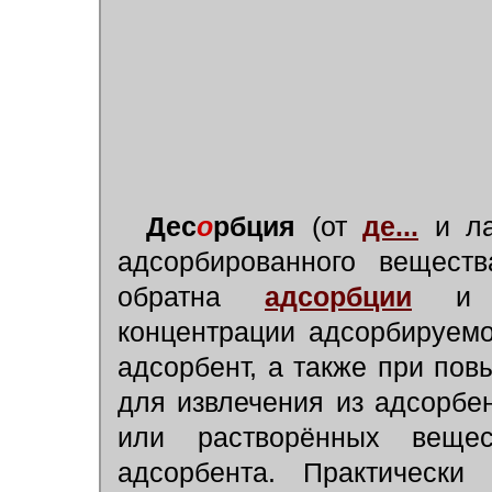
Дес
о
рбция
(от
де...
и ла
адсорбированного веществ
обратна
адсорбции
и п
концентрации адсорбируем
адсорбент, а также при по
для извлечения из адсорбе
или растворённых веще
адсорбента. Практически