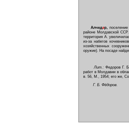
Алчед
а
р,
поселение
районе Молдавской ССР.
территория А. увеличила
из-за набегов кочевник
хозяйственных сооружен
оружие). На посаде найд
Лит.:
Федоров Г. Б
работ в Молдавии в облас
в. 56, М., 1954; его же,
Г. Б. Фёдоров.