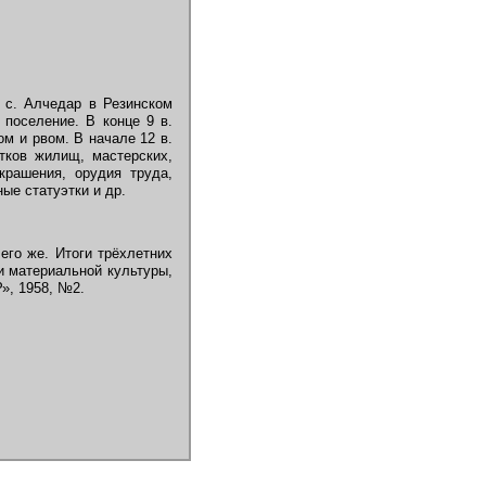
 с. Алчедар в Резинском
поселение. В конце 9 в.
м и рвом. В начале 12 в.
тков жилищ, мастерских,
крашения, орудия труда,
ые статуэтки и др.
его же. Итоги трёхлетних
ии материальной культуры,
», 1958, №2.