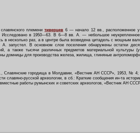
 славянского племени
тиверцев
6 — начало 12 вв., расположенное у
 Исследовано в 1950—63. В 6—8 вв. А. — небольшое неукрепленное 
сь в несколько раз, а в центре была возведена цитадель с мощным вало
ов А. запустел. В основном слое поселения обнаружены остатки деся
ий, а также тысячи различных предметов материальной культуры (у
ены домницы для производства железа, жилища, глиняные антропоморфн
., Славянские городища в Молдавии, «Вестник АН СССР», 1953, № 4; 
ти славяно-русской археологии, в сб.: Краткие сообщения ин-та истор
 Совместные работы румынских и советских археологов, «Вестник АН СССР