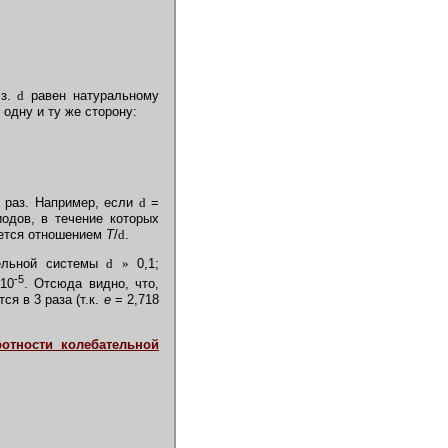
 з.
d
равен натуральному
одну и ту же сторону:
раз. Например, если
d
=
иодов, в течение которых
яется отношением
Т
/
d
.
тельной системы
d
»
0,1;
-5
10
. Отсюда видно, что,
я в 3 раза (т.к.
е
= 2,718
отности колебательной