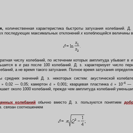
я,
количественная характеристика быстроты затухания колебаний. Д.
ух последующих максимальных отклонений
х
колеблющейся величины в 
братная числу колебаний, по истечении которых амплитуда убывает в
е
ньшится в
е
раз после 100 колебаний. Д. з. характеризует число пер
лебаний, а не время такого затухания. Полное время затухания определ
средних значений Д. з. некоторых систем: акустической колеба
-4
»
0,02 — 0,05; камертон
d
»
0,001; кварцевая пластинка
d
»
10
— 
ршает около 1000 колебаний, прежде чем амплитуда колебаний уменьшитс
енных колебаний
обычно вместо Д. з. пользуются понятием
добр
 з. связан соотношением