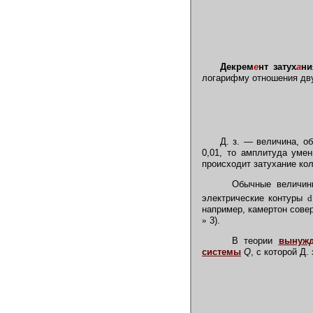
Декрем
е
нт затух
а
ни
логарифму отношения дв
Д. з. — величина, о
0,01, то амплитуда уме
происходит затухание ко
Обычные величины 
электрические контуры
d
например, камертон сове
»
3).
В теории
вынужд
системы
Q
, с которой Д.