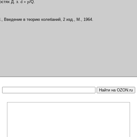
остях Д. з.
d
»
p
/Q.
, Введение в теорию колебаний, 2 изд., М., 1964.