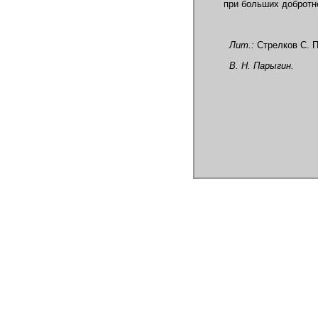
при больших добротн
Лит.:
Стрелков С. П.
В. Н. Парыгин.