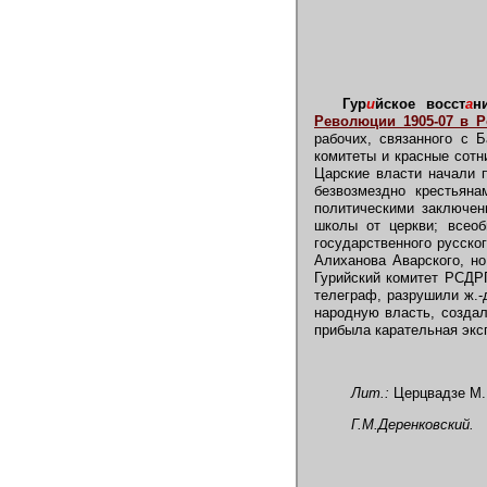
Гур
и
йское восст
а
н
Революции 1905-07 в Р
рабочих, связанного с 
комитеты и красные сотн
Царские власти начали 
безвозмездно крестьяна
политическими заключен
школы от церкви; всеоб
государственного русско
Алиханова Аварского, но
Гурийский комитет РСДРП
телеграф, разрушили ж.-
народную власть, создал
прибыла карательная эксп
Лит.:
Церцвадзе М.В
Г.М.Деренковский.