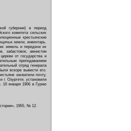
кой губернии) в период
ского комитета сельских
олюционные крестьянские
ещичьи земли, инвентарь.
их земель и передачи их
в, забастовок; амнистии
церкви от государства и
зательным преподаванием
рательный отряд генерала
были вскоре вывести его.
естьяне захватили почту,
 г. Озургети, установили
. 10 января 1906 в Гурию
стории», 1955, № 12.