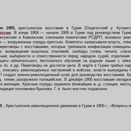
ие 1905,
крестьянское восстание в Гурии (Озургетский у. Кутаисс
оссии
.
В конце 1904 — начале 1905 в Гурии под руководством Гурий
Батумским и Кавказским союзными комитетами РСДРП, возникли рев
и — вооруженные отряды крестьян. Комитеты захватывали власть, пом
переговоры с восставшими, которые требовали конфискации помещичь
м; возвращения выкупных платежей; свободы слова, печати, союзо
ным; выборности и ответственности перед народом судей; отделения 
щего обязательного, бесплатного обучения на родном языке с обя
го яз. и др. Переговоры не достигли цели. В марте в Гурию прибыл ка
, опасаясь революционных настроений в войсках, власти вынуждены 
 создал военно-революционный штаб для руководства восстанием. Кр
д. линии, разоружили полицейских, В декабре 1905 восставшие овладели
и милицию. Красные отряды охраняли ближайшие ж.-д. станции, мосты
едиция полковника Крылова. Г. в. было жестоко подавлено.
., Крестьянское революционное движение в Гурии в 1905 г., «Вопросы и