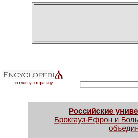
на главную страницу
Российские унив
Брокгауз-Ефрон и Бол
объеди