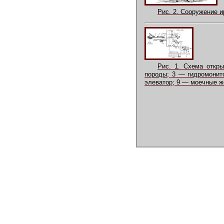
Рис. 2. Сооружение 
Рис. 1. Схема откр
породы; 3 — гидромонит
элеватор; 9 — моечные ж