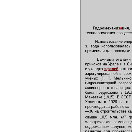
Гидромеханиз
а
ция
,
технологических процесс
Использование энерги
э. вода использовалась
применяли для проходки 
Важными этапами ра
приисков на Урале и в С
и укладка
эфелей
в отва
зарегулированной в вер
учёных (П. П. Мельников
гидромониторной разраб
акционерного товарищест
была предложена в 1916
Макеевке (1915). В СССР 
Холиным в 1928 на о. 
производства работ стал 
—36 на строительстве ка
3
свыше 10,5 млн.
м
г
электрические земснаря
содержанием валунов, ме
развитие для производс