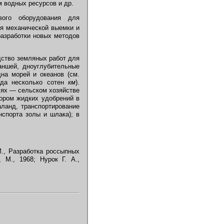
 водных ресурсов и др.
ого оборудования для
я механической выемки и
разработки новых методов
дство земляных работ для
раншей, дноуглубительные
на морей и океанов (см.
огда несколько сотен
км
).
лях — сельском хозяйстве
пором жидких удобрений в
аланд, транспортирование
нспорта золы и шлака); в
., Разработка россыпных
 М., 1968; Нурок Г. А.,