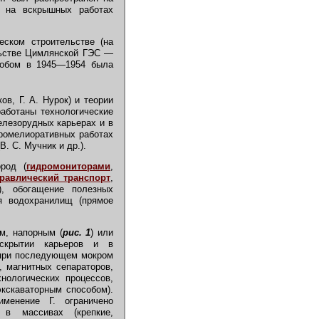
. на вскрышных работах
ском строительстве (на
льстве Цимлянской ГЭС —
собом в 1945—1954 была
в, Г. А. Нурок) и теории
зработаны технологические
железорудных карьерах и в
идромелиоративных работах
В. С. Мучник и др.).
род (
гидромониторами
,
дравлический транспорт
,
), обогащение полезных
я водохранилищ (прямое
м, напорным (
рис. 1
) или
скрытии карьеров и в
 при последующем мокром
 магнитных сепараторов,
хнологических процессов,
экскаваторным способом).
менение Г. ограничено
 в массивах (крепкие,