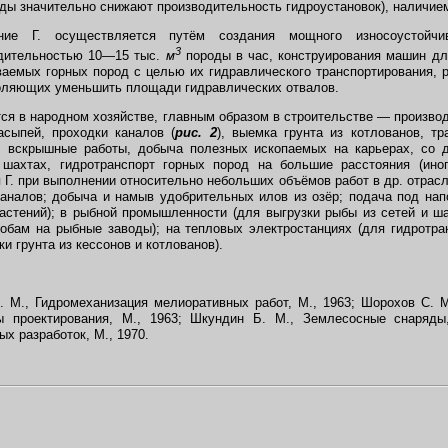
ы значительно снижают производительность гидроустановок), наличием
е Г. осуществляется путём создания мощного износоустойчив
3
одительностью 10—15 тыс.
м
породы в час, конструирования машин дл
аемых горных пород с целью их гидравлического транспортирования, 
воляющих уменьшить площади гидравлических отвалов.
ся в народном хозяйстве, главным образом в строительстве — произво
асыпей, проходки каналов (
рис. 2
), выемка грунта из котлованов, т
: вскрышные работы, добыча полезных ископаемых на карьерах, со д
 шахтах, гидротранспорт горных пород на большие расстояния (ин
Г. при выполнении относительно небольших объёмов работ в др. отрас
каналов; добыча и намыв удобрительных илов из озёр; подача под на
астений); в рыбной промышленности (для выгрузки рыбы из сетей и ш
бам на рыбные заводы); на тепловых электростанциях (для гидротра
и грунта из кессонов и котлованов).
 М., Гидромеханизация мелиоративных работ, М., 1963; Шорохов С. М
 проектирования, М., 1963; Шкундин Б. М., Землесосные снаряды,
х разработок, М., 1970.