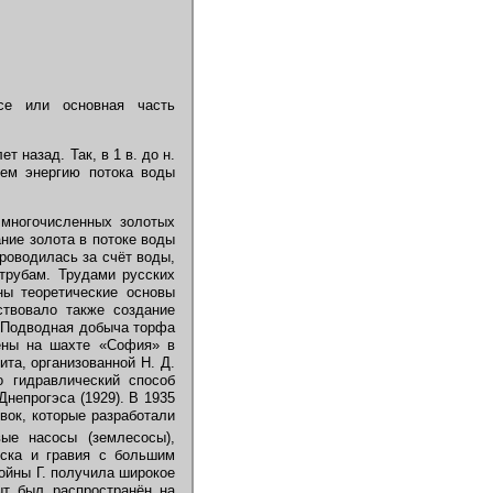
се или основная часть
 назад. Так, в 1 в. до н.
шем энергию потока воды
 многочисленных золотых
ние золота в потоке воды
роводилась за счёт воды,
трубам. Трудами русских
ены теоретические основы
ствовало также создание
. Подводная добыча торфа
дены на шахте «София» в
ита, организованной Н. Д.
 гидравлический способ
Днепрогэса (1929). В 1935
вок, которые разработали
ые насосы (землесосы),
еска и гравия с большим
ойны Г. получила широкое
ыт был распространён на