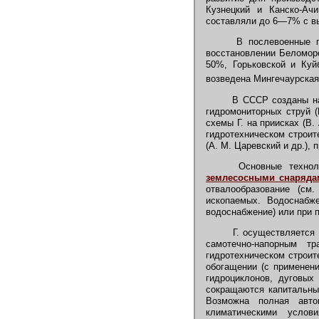
Кузнецкий и Канско-Ач
составляли до 6—7% с вы
В послевоенные го
восстановлении Беломор
50%, Горьковской и Ку
возведена Мингечаурская
В СССР созданы науч
гидромониторных струй (Г
схемы Г. на приисках (В.
гидротехническом строите
(А. М. Царевский и др.), 
Основные технолог
землесосными снаряда
отвалообразование (см
ископаемых. Водоснабж
водоснабжение) или при 
Г. осуществляется с
самотечно-напорным т
гидротехническом строи
обогащении (с применен
гидроциклонов, дуговых 
сокращаются капитальные
Возможна полная авто
климатическими услов