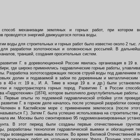
 способ механизации земляных и горных работ, при котором в
ов проводятся энергией движущегося потока воды.
и воды для строительных и горных работ было известно около 2 тыс. лет
 для разработки золотоносных и оловоносных россыпей. В дальней
каналов, траншей, создания оросительных систем.
звития Г. в дореволюционной России явилась организация в 19 в.
ибири, где широко применялись гидравлические горные работы, улавлива
лы. Разработка золотосодержащих песков струей воды под давлением п
ховьях долин и подаваемой в забои по деревянным и металлическим 
 в 40-х гг. 19 в., И. А. Тиме в конце 19 в. и др.) были установл
отки и гидротранспорта горных пород. Развитию Г. в России способ
ва «Гидротехник» (1874), которое выполняло дноуглубительные работы
. Первые опыты по подземной гидравлической отбойке угля прове
развитие Г. в горном деле началось после успешной разработки озокер
Челекен в Каспийском море с применением землесоса (после этого
называться Г.). Затем Г. была успешно использована на строительстве 
нала им. Москвы было смонтировано 95 гидромеханизированных устано
рунта. В этот период были созданы первые отечественные грунтов
ды, разработаны технология гидравлической выемки и обогащения п
тоды возведения намывных плотин. Во время Великой Отечественной в
тва вскрышных работ на угольных разрезах Урала. Позднее этот оп