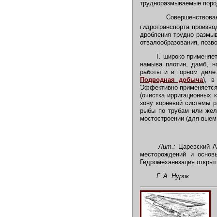
трудноразмываемые пород
Совершенствовани
гидротранспорта произв
дробления трудно размыв
отвалообразования, поз
Г. широко применяет
намыва плотин, дамб, н
работы и в горном деле
Подводная добыча
), в
Эффективно применяется 
(очистка ирригационных 
зону корневой системы р
рыбы по трубам или жело
мостостроении (для выемк
Лит.:
Царевский А.
месторождений и основы
Гидромеханизация открыты
Г. А. Нурок.