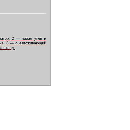
ватор; 2 — навал угля и
ния; 8 — обезвоживающий
а склад.