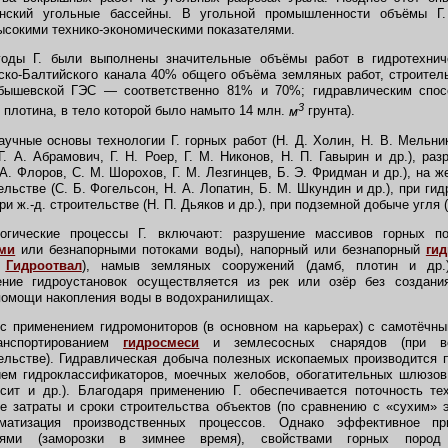
инский угольные бассейны. В угольной промышленности объёмы Г
сокими технико-экономическими показателями.
ды Г. были выполнены значительные объёмы работ в гидротехниче
ско-Балтийского канала 40% общего объёма земляных работ, строите
йбышевской ГЭС — соответственно 81% и 70%; гидравлическим спо
3
 плотина, в тело которой было намыто 14 млн.
м
грунта).
ные основы технологии Г. горных работ (Н. Д. Холин, Н. В. Мельнико
. А. Абрамович, Г. Н. Роер, Г. М. Никонов, Н. П. Гавырин и др.), ра
 А. Флоров, С. М. Шорохов, Г. М. Лезгинцев, Б. Э. Фридман и др.), на 
льстве (С. Б. Фогельсон, Н. А. Лопатин, Б. М. Шкундин и др.), при г
при ж.-д. строительстве (Н. П. Дьяков и др.), при подземной добыче угля (
ические процессы Г. включают: разрушение массивов горных по
ми
или безнапорными потоками воды), напорный или безнапорный
ги
.
Гидроотвал
), намыв земляных сооружений (дамб, плотин и др.
ение гидроустановок осуществляется из рек или озёр без создани
помощи накопления воды в водохранилищах.
 применением гидромониторов (в основном на карьерах) с самотёчны
ранспортированием
гидросмеси
и землесосных снарядов (при в
тельстве). Гидравлическая добыча полезных ископаемых производится
ием гидроклассификаторов, моечных желобов, обогатительных шлюзов,
сит и др.). Благодаря применению Г. обеспечивается поточность те
 затраты и сроки строительства объектов (по сравнению с «сухим» 
матизация производственных процессов. Однако эффективное при
иями (заморозки в зимнее время), свойствами горных пород