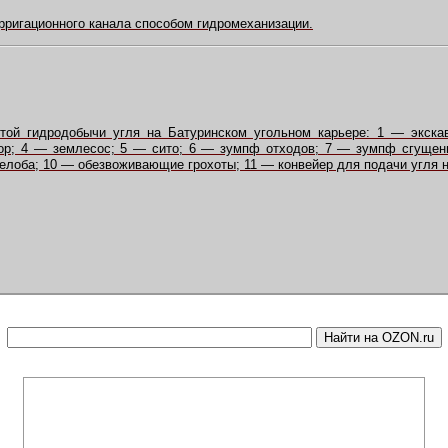
ирригационного канала способом гидромеханизации.
ытой гидродобычи угля на Батуринском угольном карьере: 1 — экска
ор; 4 — землесос; 5 — сито; 6 — зумпф отходов; 7 — зумпф сгуще
елоба; 10 — обезвоживающие грохоты; 11 — конвейер для подачи угля н