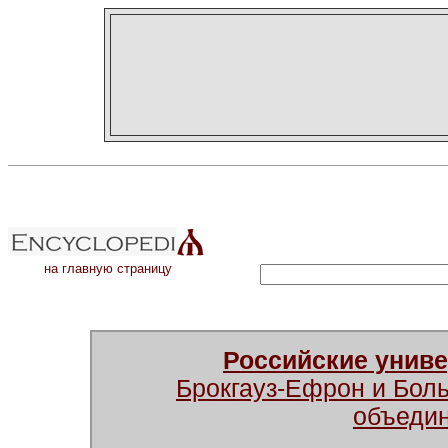
на главную страницу
Российские унив
Брокгауз-Ефрон и Бол
объеди