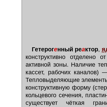
Гетерог
е
нный ре
а
ктор
,
я
конструктивно отделено о
активной зоны. Наличие те
кассет, рабочих каналов) —
Тепловыделяющие элементы
конструктивную форму (стер
кольцевого сечения, пластина
существует чёткая гра