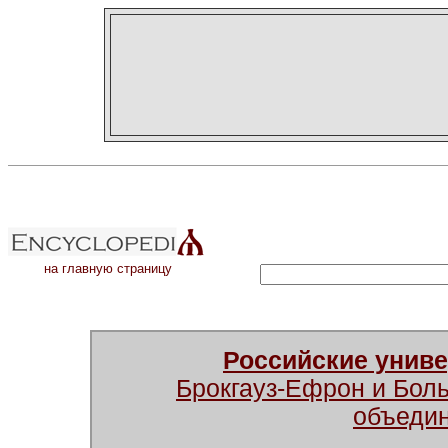
на главную страницу
Российские унив
Брокгауз-Ефрон и Бол
объеди