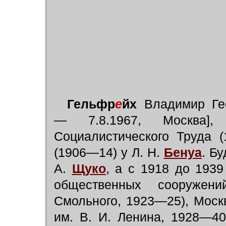
Гельфр
е
йх
Владимир Геор
— 7.8.1967, Москва], 
Социалистического Труда (
(1906—14) у Л. Н.
Бенуа
. Б
А.
Щуко
, а с 1918 до 193
общественных сооружен
Смольного, 1923—25), Моск
им. В. И. Ленина, 1928—40