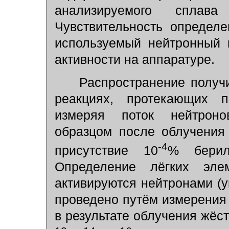
анализируемого сплав
Чувствительность определ
используемый нейтронный 
активности на аппаратуре.
Распространение получи
реакциях, протекающих
измеряя поток нейтроно
образцом после облучения
-4
присутствие 10
% бери
Определение лёгких эле
активируются нейтронами (уг
проведено путём измерения
в результате облучения жёс