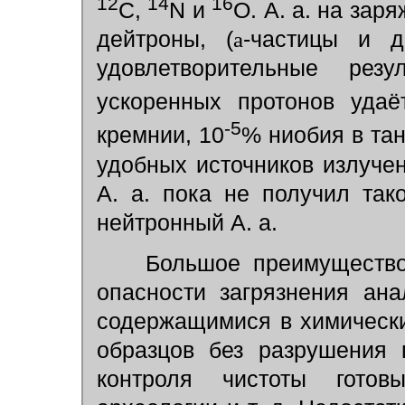
12
14
16
C,
N и
O. А. а. на зар
дейтроны, (
a
-частицы и д
удовлетворительные рез
ускоренных протонов удаё
-5
кремнии, 10
% ниобия в тан
удобных источников излучен
А. а. пока не получил так
нейтронный А. а.
Большое преимущество 
опасности загрязнения ан
содержащимися в химически
образцов без разрушения 
контроля чистоты готов