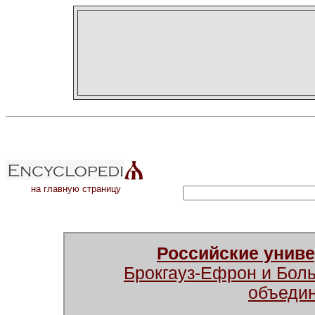
на главную страницу
Российские унив
Брокгауз-Ефрон и Бол
объеди