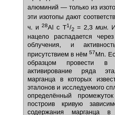
алюминий — только из изот
эти изотопы дают соответс
28
1
ч. и
Al с Т
/
= 2,3
мин.
И
2
нацело распадается чер
облучения, и активнос
57
присутствием в нём
Mn. Е
образцом провести в 
активирование ряда эта
марганца в которых извес
эталонов и исследуемого спл
определённый промежуток
построив кривую зависим
содержания марганца в 