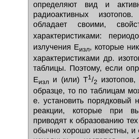
определяют вид и актив
радиоактивных изотопов
обладает своими, свой
характеристиками: перио
излучения Е
, которые ни
изл
характеристиками др. изото
таблицы. Поэтому, если оп
1
Е
и (или) Т
/
изотопов,
изл
2
образце, то по таблицам мо
е. установить порядковый 
реакции, которые при вы
приводят к образованию тех
обычно хорошо известны, и 