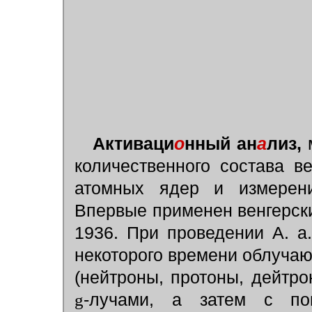
Активаци
о
нный ан
а
лиз,
м
количественного состава в
атомных ядер и измерени
Впервые применен венгерски
1936. При проведении А. а
некоторого времени облучаю
(нейтроны, протоны, дейтр
g
-лучами, а затем с по