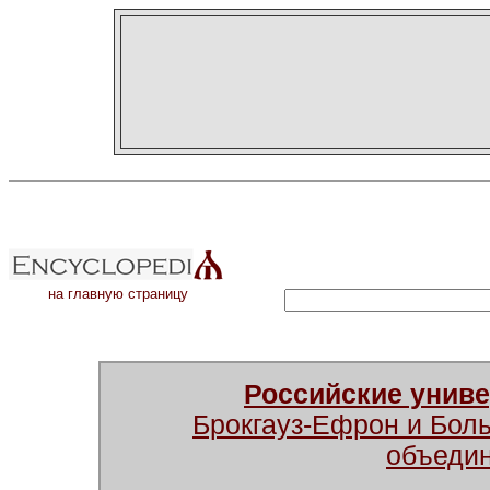
на главную страницу
Российские унив
Брокгауз-Ефрон и Бол
объеди