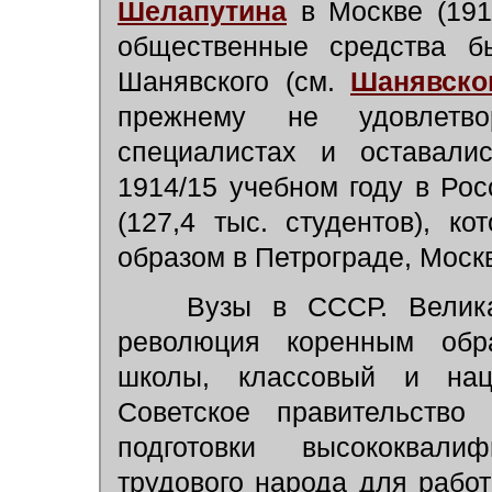
Шелапутина
в Москве (191
общественные средства б
Шанявского (см.
Шанявско
прежнему не удовлетв
специалистах и оставали
1914/15 учебном году в Рос
(127,4 тыс. студентов), 
образом в Петрограде, Москв
Вузы в СССР. Великая
революция коренным обр
школы, классовый и наци
Советское правительство
подготовки высококвали
трудового народа для рабо