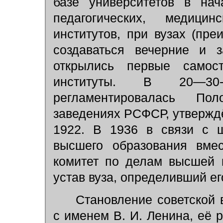
базе университетов в нач
педагогических, медици
институтов, при вузах (пр
создаваться вечерние и з
открылись первые самос
институты. В 20—30-
регламентировалась П
заведениях РСФСР, утверж
1922. В 1936 в связи с ш
высшего образования вме
комитет по делам высшей 
устав вуза, определивший ег
Становление советской 
с именем В. И. Ленина, её 