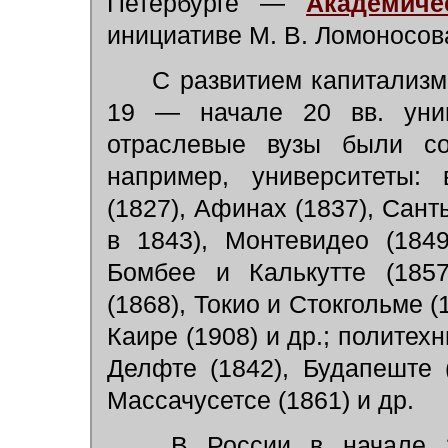
Петербурге —
Академиче
инициативе М. В. Ломоносо
С развитием капитализм
19 — начале 20 вв. унив
отраслевые вузы были со
например, университеты: 
(1827), Афинах (1837), Сант
в 1843), Монтевидео (1849
Бомбее и Калькутте (1857
(1868), Токио и Стокгольме (
Каире (1908) и др.; политех
Делфте (1842), Будапеште (
Массачусетсе (1861) и др.
В России в начале 19