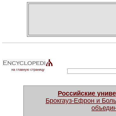
на главную страницу
Российские унив
Брокгауз-Ефрон и Бол
объеди