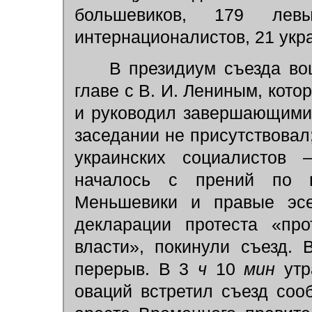
большевиков, 179 лев
интернационалистов, 21 укр
В президиум съезда вош
главе с В. И. Лениным, кот
и руководил завершающими
заседании не присутствовал;
украинских социалистов 
началось с прений по в
Меньшевики и правые эсе
декларации протеста «про
власти», покинули съезд.
перерыв. В 3
ч
10
мин
утр
оваций встретил съезд соо