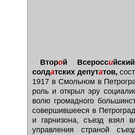
Втор
о
й Всеросс
и
йски
солд
а
тских депут
а
тов,
сост
1917 в Смольном в Петрогр
роль и открыл эру социали
волю громадного большинст
совершившееся в Петроград
и гарнизона, съезд взял 
управления страной съезд