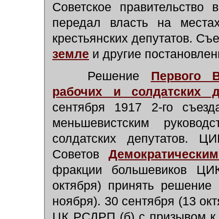
Советское правительство 
передал власть на местах
крестьянских депутатов. Съ
земле
и другие постановлен
Решение
Первого В
рабочих и солдатских д
сентября 1917 2-го съезд
меньшевистским руково
солдатских депутатов. Ц
Советов
Демократически
фракции большевиков ЦИ
октября) принять решение 
ноября). 30 сентября (13 ок
ЦК РСДРП (б) с призывом к 