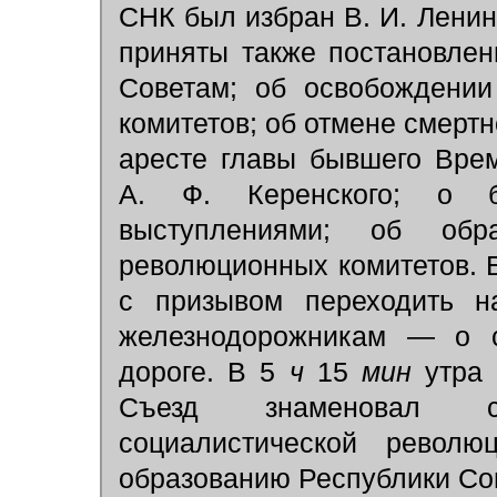
СНК был избран В. И. Ленин
приняты также постановлен
Советам; об освобождении
комитетов; об отмене смерт
аресте главы бывшего Врем
А. Ф. Керенского; о б
выступлениями; об об
революционных комитетов. 
с призывом переходить н
железнодорожникам — о с
дороге. В 5
ч
15
мин
утра 
Съезд знаменовал с
социалистической револ
образованию Республики Со