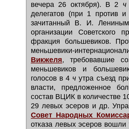
вечера 26 октября). В 2
ч
делегатов (при 1 против 
зачитанный В. И. Лениным
организации Советского п
фракция большевиков. Про
меньшевики-интернацион
Викжеля
, требовавшие со
меньшевиков и большеви
голосов в 4
ч
утра съезд пр
власти, предложенное бо
состав ВЦИК в количестве 10
29 левых эсеров и др. Упр
Совет Народных Комисса
отказа левых эсеров вошли