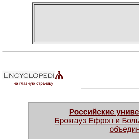
на главную страницу
Российские унив
Брокгауз-Ефрон и Бол
объеди