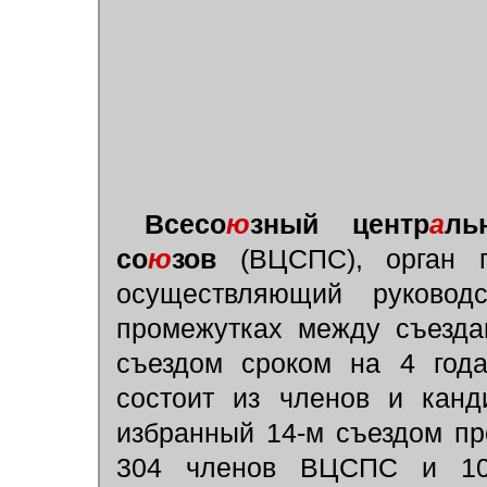
Всесо
ю
зный центр
а
ль
со
ю
зов
(ВЦСПС), орган п
осуществляющий руковод
промежутках между съезда
съездом сроком на 4 года
состоит из членов и кан
избранный 14-м съездом пр
304 членов ВЦСПС и 10